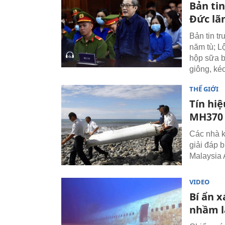
Bản ti
Đức lã
Bản tin t
năm tù; L
hộp sữa b
giông, ké
THẾ GIỚI
Tín hiệ
MH370
Các nhà k
giải đáp 
Malaysia A
VIDEO
Bí ẩn x
nhầm l