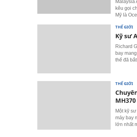
Malaysia A
kêu gọi c
Mỹ là Oce
THẾ GIỚI
Kỹ sư 
Richard G
bay mang 
thể đã bắt
THẾ GIỚI
Chuyên
MH370 
Một kỹ sư
máy bay m
lớn nhất m