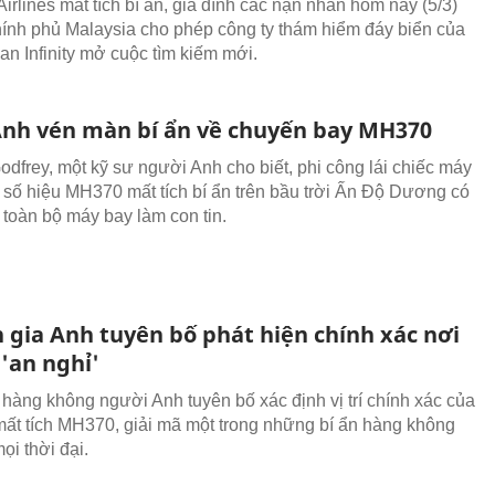
irlines mất tích bí ẩn, gia đình các nạn nhân hôm nay (5/3)
hính phủ Malaysia cho phép công ty thám hiểm đáy biển của
an Infinity mở cuộc tìm kiếm mới.
Anh vén màn bí ẩn về chuyến bay MH370
odfrey, một kỹ sư người Anh cho biết, phi công lái chiếc máy
số hiệu MH370 mất tích bí ẩn trên bầu trời Ấn Độ Dương có
 toàn bộ máy bay làm con tin.
 gia Anh tuyên bố phát hiện chính xác nơi
'an nghỉ'
 hàng không người Anh tuyên bố xác định vị trí chính xác của
ất tích MH370, giải mã một trong những bí ẩn hàng không
ọi thời đại.