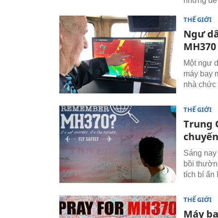
những đề 
THẾ GIỚI
Ngư dâ
MH370
Một ngư d
máy bay m
nhà chức 
THẾ GIỚI
Trung 
chuyến
Sáng nay 
bồi thườn
tích bí ẩ
THẾ GIỚI
Máy ba