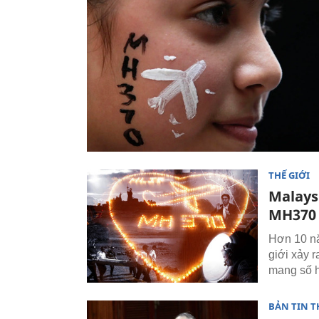
THẾ GIỚI
Malays
MH370
Hơn 10 nă
giới xảy r
mang số h
BẢN TIN T