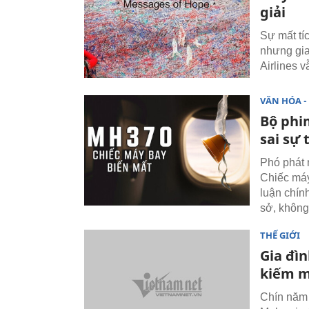
giải
Sự mất tí
nhưng gia
Airlines v
VĂN HÓA - 
Bộ phi
sai sự 
Phó phát 
Chiếc máy
luận chín
sở, không
THẾ GIỚI
Gia đì
kiếm 
Chín năm