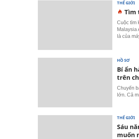
THẾ GIỚI
Tìm 
Cuộc tìm 
Malaysia 
là của má
HỒ SƠ
Bí ẩn h
trên c
Chuyến ba
lớn. Cả m
THẾ GIỚI
Sáu nă
muốn n