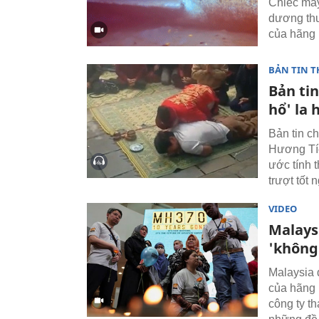
Chiếc máy
dương thu
của hãng 
BẢN TIN T
Bản tin
hổ' la 
Bản tin ch
Hương Tíc
ước tính t
trượt tốt
VIDEO
Malays
'không
Malaysia 
của hãng 
công ty t