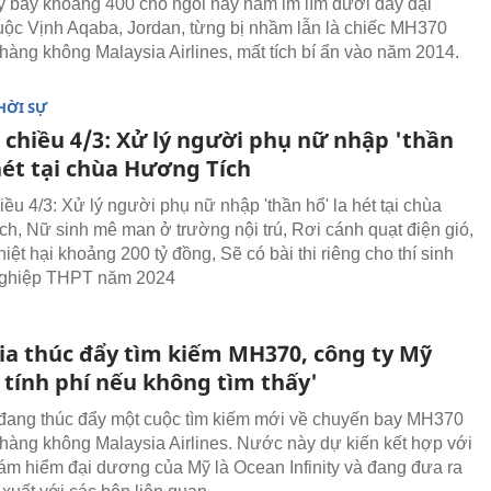
 bay khoảng 400 chỗ ngồi này nằm im lìm dưới đáy đại
ộc Vịnh Aqaba, Jordan, từng bị nhầm lẫn là chiếc MH370
hàng không Malaysia Airlines, mất tích bí ẩn vào năm 2014.
HỜI SỰ
 chiều 4/3: Xử lý người phụ nữ nhập 'thần
hét tại chùa Hương Tích
iều 4/3: Xử lý người phụ nữ nhập 'thần hổ' la hét tại chùa
h, Nữ sinh mê man ở trường nội trú, Rơi cánh quạt điện gió,
hiệt hại khoảng 200 tỷ đồng, Sẽ có bài thi riêng cho thí sinh
 nghiệp THPT năm 2024
ia thúc đẩy tìm kiếm MH370, công ty Mỹ
 tính phí nếu không tìm thấy'
đang thúc đẩy một cuộc tìm kiếm mới về chuyến bay MH370
hàng không Malaysia Airlines. Nước này dự kiến kết hợp với
hám hiểm đại dương của Mỹ là Ocean Infinity và đang đưa ra