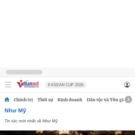
# ASEAN CUP 2026
Chính trị
Thời sự
Kinh doanh
Dân tộc và Tôn giáo
Như Mỹ
Tin tức mới nhất về
Như Mỹ