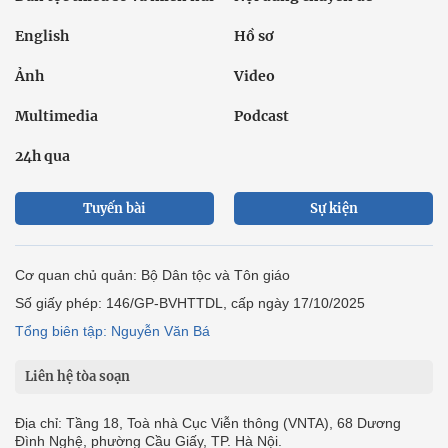
English
Hồ sơ
Ảnh
Video
Multimedia
Podcast
24h qua
Tuyến bài
Sự kiện
Cơ quan chủ quản: Bộ Dân tộc và Tôn giáo
Số giấy phép: 146/GP-BVHTTDL, cấp ngày 17/10/2025
Tổng biên tập: Nguyễn Văn Bá
Liên hệ tòa soạn
Địa chỉ: Tầng 18, Toà nhà Cục Viễn thông (VNTA), 68 Dương
Đình Nghệ, phường Cầu Giấy, TP. Hà Nội.