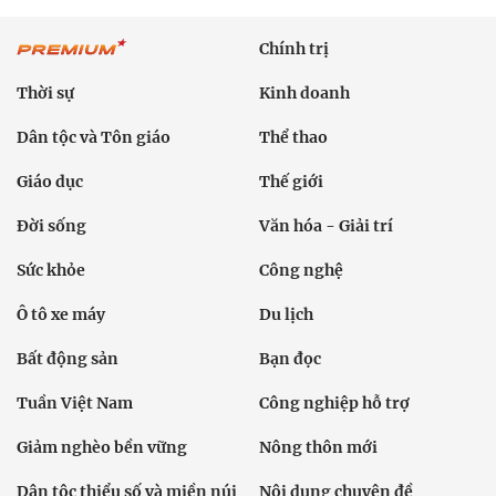
Chính trị
Thời sự
Kinh doanh
Dân tộc và Tôn giáo
Thể thao
Giáo dục
Thế giới
Đời sống
Văn hóa - Giải trí
Sức khỏe
Công nghệ
Ô tô xe máy
Du lịch
Bất động sản
Bạn đọc
Tuần Việt Nam
Công nghiệp hỗ trợ
Giảm nghèo bền vững
Nông thôn mới
Dân tộc thiểu số và miền núi
Nội dung chuyên đề