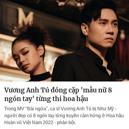
Vương Anh Tú đóng cặp 'mẫu nữ 8
ngón tay' từng thi hoa hậu
Trong MV "Bài ngửa", ca sĩ Vương Anh Tú bị Như Mỹ -
người đẹp có 8 ngón tay từng truyền cảm hứng ở Hoa hậu
Hoàn vũ Việt Nam 2022 - phản bội.