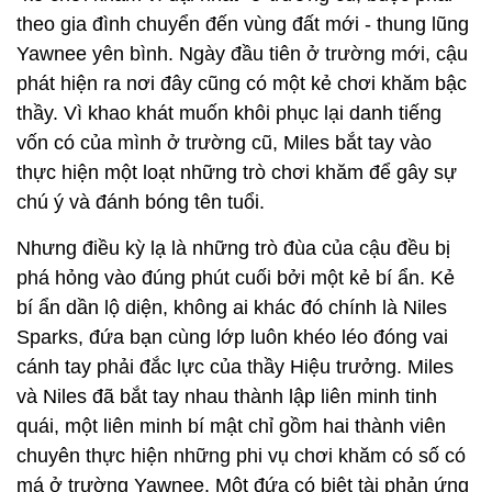
theo gia đình chuyển đến vùng đất mới - thung lũng
Yawnee yên bình. Ngày đầu tiên ở trường mới, cậu
phát hiện ra nơi đây cũng có một kẻ chơi khăm bậc
thầy. Vì khao khát muốn khôi phục lại danh tiếng
vốn có của mình ở trường cũ, Miles bắt tay vào
thực hiện một loạt những trò chơi khăm để gây sự
chú ý và đánh bóng tên tuổi.
Nhưng điều kỳ lạ là những trò đùa của cậu đều bị
phá hỏng vào đúng phút cuối bởi một kẻ bí ẩn. Kẻ
bí ẩn dần lộ diện, không ai khác đó chính là Niles
Sparks, đứa bạn cùng lớp luôn khéo léo đóng vai
cánh tay phải đắc lực của thầy Hiệu trưởng. Miles
và Niles đã bắt tay nhau thành lập liên minh tinh
quái, một liên minh bí mật chỉ gồm hai thành viên
chuyên thực hiện những phi vụ chơi khăm có số có
má ở trường Yawnee. Một đứa có biệt tài phản ứng