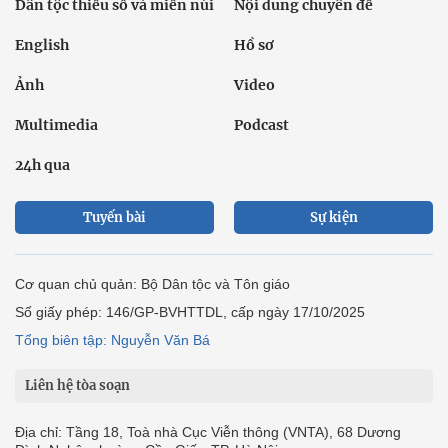
Dân tộc thiểu số và miền núi
Nội dung chuyên đề
English
Hồ sơ
Ảnh
Video
Multimedia
Podcast
24h qua
Tuyến bài
Sự kiện
Cơ quan chủ quản: Bộ Dân tộc và Tôn giáo
Số giấy phép: 146/GP-BVHTTDL, cấp ngày 17/10/2025
Tổng biên tập: Nguyễn Văn Bá
Liên hệ tòa soạn
Địa chỉ: Tầng 18, Toà nhà Cục Viễn thông (VNTA), 68 Dương