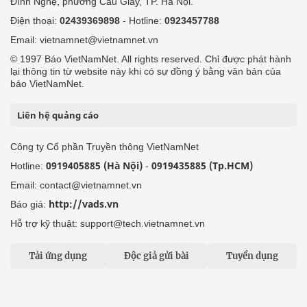
Đình Nghệ, phường Cầu Giấy, TP. Hà Nội.
Điện thoại:
02439369898
- Hotline:
0923457788
Email: vietnamnet@vietnamnet.vn
© 1997 Báo VietNamNet. All rights reserved. Chỉ được phát hành
lại thông tin từ website này khi có sự đồng ý bằng văn bản của
báo VietNamNet.
Liên hệ quảng cáo
Công ty Cổ phần Truyền thông VietNamNet
0919405885 (Hà Nội)
0919435885 (Tp.HCM)
Hotline:
-
Email: contact@vietnamnet.vn
http://vads.vn
Báo giá:
Hỗ trợ kỹ thuật: support@tech.vietnamnet.vn
Tải ứng dụng
Độc giả gửi bài
Tuyển dụng