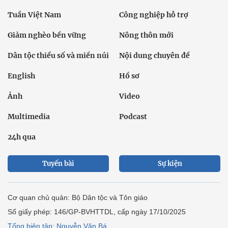
Tuần Việt Nam
Công nghiệp hỗ trợ
Giảm nghèo bền vững
Nông thôn mới
Dân tộc thiểu số và miền núi
Nội dung chuyên đề
English
Hồ sơ
Ảnh
Video
Multimedia
Podcast
24h qua
Tuyến bài
Sự kiện
Cơ quan chủ quản: Bộ Dân tộc và Tôn giáo
Số giấy phép: 146/GP-BVHTTDL, cấp ngày 17/10/2025
Tổng biên tập: Nguyễn Văn Bá