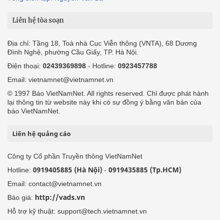
Liên hệ tòa soạn
Địa chỉ: Tầng 18, Toà nhà Cục Viễn thông (VNTA), 68 Dương
Đình Nghệ, phường Cầu Giấy, TP. Hà Nội.
Điện thoại:
02439369898
- Hotline:
0923457788
Email: vietnamnet@vietnamnet.vn
© 1997 Báo VietNamNet. All rights reserved. Chỉ được phát hành
lại thông tin từ website này khi có sự đồng ý bằng văn bản của
báo VietNamNet.
Liên hệ quảng cáo
Công ty Cổ phần Truyền thông VietNamNet
0919405885 (Hà Nội)
0919435885 (Tp.HCM)
Hotline:
-
Email: contact@vietnamnet.vn
http://vads.vn
Báo giá:
Hỗ trợ kỹ thuật: support@tech.vietnamnet.vn