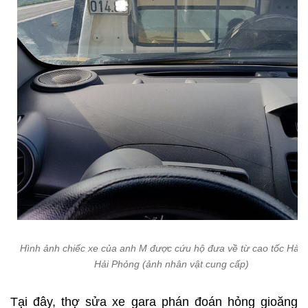
Hình ảnh chiếc xe của anh M được cứu hộ đưa về từ cao tốc Hà N
Hải Phỏng (ảnh nhân vật cung cấp)
Tại đây, thợ sửa xe gara phán đoán hỏng gioăng