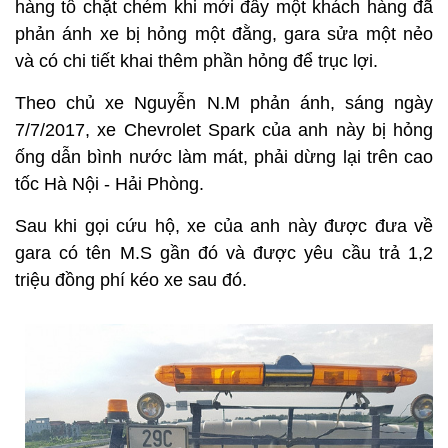
hàng tố chặt chém khi mới đây một khách hàng đã
phản ánh xe bị hỏng một đằng, gara sửa một nẻo
và có chi tiết khai thêm phần hỏng để trục lợi.
Theo chủ xe Nguyễn N.M phản ánh, sáng ngày
7/7/2017, xe Chevrolet Spark của anh này bị hỏng
ống dẫn bình nước làm mát, phải dừng lại trên cao
tốc Hà Nội - Hải Phòng.
Sau khi gọi cứu hộ, xe của anh này được đưa về
gara có tên M.S gần đó và được yêu cầu trả 1,2
triệu đồng phí kéo xe sau đó.