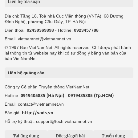
Liên hệ tòa soạn
Địa chỉ: Tầng 18, Toà nhà Cục Viễn thông (VNTA), 68 Dương
Đình Nghệ, phường Cầu Giấy, TP. Hà Nội.
Điện thoại:
02439369898
- Hotline:
0923457788
Email: vietnamnet@vietnamnet.vn
© 1997 Báo VietNamNet. All rights reserved. Chỉ được phát hành
lại thông tin từ website này khi có sự đồng ý bằng văn bản của
báo VietNamNet.
Liên hệ quảng cáo
Công ty Cổ phần Truyền thông VietNamNet
0919405885 (Hà Nội)
0919435885 (Tp.HCM)
Hotline:
-
Email: contact@vietnamnet.vn
http://vads.vn
Báo giá:
Hỗ trợ kỹ thuật: support@tech.vietnamnet.vn
Tải ứng dụng
Độc giả gửi bài
Tuyển dụng