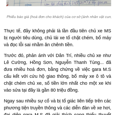
Phiếu báo giá (hoá đơn cho khách) của cơ sở (ảnh nhân vật cung 
Thực tế, đây không phải là lần đầu tiên chủ xe MS
bị người tiêu dùng, chủ lái xe tố chặt chém, bổ máy
và đọc lỗi sai nhằm ăn chênh tiền.
Trước đó, phản ánh với Dân Trí, nhiều chủ xe như
Lê Cường, Hồng Sơn, Nguyễn Thanh Tùng... đã
đưa nhiều hoá đơn, bằng chứng về việc gara M.S
cấu kết với cứu hộ giao thông, bổ máy xe ô tô và
chặt chém chủ xe, số tiền lớn nhất cho một xe khi
vào sửa tại đây là gần 80 triệu đồng.
Ngay sau nhiều sự cố và bị tố giác liên tiếp trên các
phương tiện truyền thông và các diễn đàn về xe hơi,
đại diện gara M.S đã giải thích song thiếu thuyết