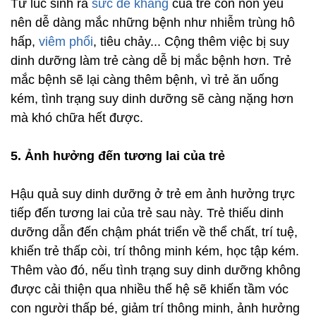
Từ lúc sinh ra
sức đề kháng
của trẻ còn non yếu
nên dễ dàng mắc những bệnh như nhiễm trùng hô
hấp,
viêm phổi
, tiêu chảy... Cộng thêm việc bị suy
dinh dưỡng làm trẻ càng dễ bị mắc bệnh hơn. Trẻ
mắc bệnh sẽ lại càng thêm bệnh, vì trẻ ăn uống
kém, tình trạng suy dinh dưỡng sẽ càng nặng hơn
mà khó chữa hết được.
5. Ảnh hưởng đến tương lai của trẻ
Hậu quả suy dinh dưỡng ở trẻ em ảnh hưởng trực
tiếp đến tương lai của trẻ sau này. Trẻ thiếu dinh
dưỡng dẫn đến chậm phát triển về thể chất, trí tuệ,
khiến trẻ thấp còi, trí thông minh kém, học tập kém.
Thêm vào đó, nếu tình trạng suy dinh dưỡng không
được cải thiện qua nhiều thế hệ sẽ khiến tầm vóc
con người thấp bé, giảm trí thông minh, ảnh hưởng