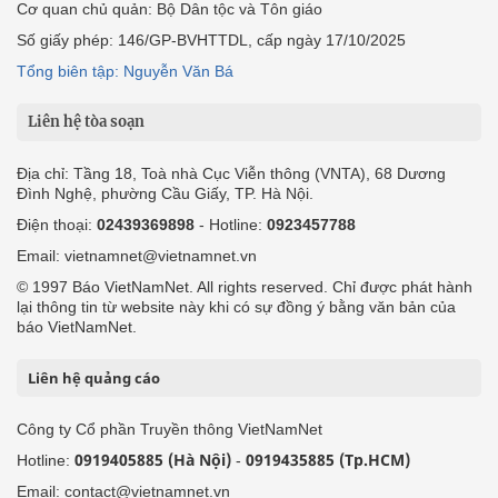
Cơ quan chủ quản: Bộ Dân tộc và Tôn giáo
Số giấy phép: 146/GP-BVHTTDL, cấp ngày 17/10/2025
Tổng biên tập: Nguyễn Văn Bá
Liên hệ tòa soạn
Địa chỉ: Tầng 18, Toà nhà Cục Viễn thông (VNTA), 68 Dương
Đình Nghệ, phường Cầu Giấy, TP. Hà Nội.
Điện thoại:
02439369898
- Hotline:
0923457788
Email: vietnamnet@vietnamnet.vn
© 1997 Báo VietNamNet. All rights reserved. Chỉ được phát hành
lại thông tin từ website này khi có sự đồng ý bằng văn bản của
báo VietNamNet.
Liên hệ quảng cáo
Công ty Cổ phần Truyền thông VietNamNet
0919405885 (Hà Nội)
0919435885 (Tp.HCM)
Hotline:
-
Email: contact@vietnamnet.vn