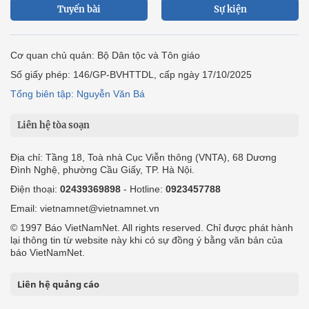
Tuyến bài
Sự kiện
Cơ quan chủ quản: Bộ Dân tộc và Tôn giáo
Số giấy phép: 146/GP-BVHTTDL, cấp ngày 17/10/2025
Tổng biên tập: Nguyễn Văn Bá
Liên hệ tòa soạn
Địa chỉ: Tầng 18, Toà nhà Cục Viễn thông (VNTA), 68 Dương
Đình Nghệ, phường Cầu Giấy, TP. Hà Nội.
Điện thoại:
02439369898
- Hotline:
0923457788
Email: vietnamnet@vietnamnet.vn
© 1997 Báo VietNamNet. All rights reserved. Chỉ được phát hành
lại thông tin từ website này khi có sự đồng ý bằng văn bản của
báo VietNamNet.
Liên hệ quảng cáo