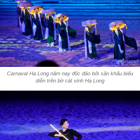
Carnaval Hạ Long năm nay độc đáo bởi sân khấu biểu
diễn trên bờ cát vịnh Hạ Long