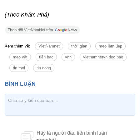
(Theo Khám Phá)
Xem thêm về:
VietNamnet
thời gian
mẹo làm đẹp
mẹo vặt
tiền bạc
vnn
vietnamnetvn doc bao
tin moi
tin nong