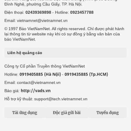
Đình Nghệ, phường Cầu Giấy, TP. Hà Nội.
Điện thoại:
02439369898
- Hotline:
0923457788
Email: vietnamnet@vietnamnet.vn
© 1997 Báo VietNamNet. All rights reserved. Chỉ được phát hành
lại thông tin từ website này khi có sự đồng ý bằng văn bản của
báo VietNamNet.
Liên hệ quảng cáo
Công ty Cổ phần Truyền thông VietNamNet
0919405885 (Hà Nội)
0919435885 (Tp.HCM)
Hotline:
-
Email: contact@vietnamnet.vn
http://vads.vn
Báo giá:
Hỗ trợ kỹ thuật: support@tech.vietnamnet.vn
Tải ứng dụng
Độc giả gửi bài
Tuyển dụng