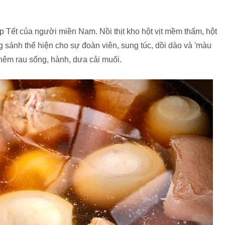
 dịp Tết của người miền Nam. Nồi thịt kho hột vịt mềm thấm, hột
 sánh thể hiện cho sự đoàn viên, sung túc, dồi dào và 'màu
hêm rau sống, hành, dưa cải muối.