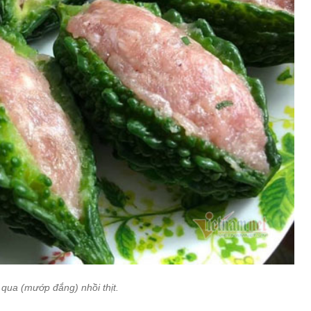
qua (mướp đắng) nhồi thịt.