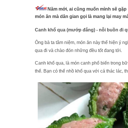
Năm mới, ai cũng muốn mình sẽ gặp m
món ăn mà dân gian gọi là mang lại may m
Canh khổ qua (mướp đắng) - nỗi buồn đi q
Ông bà ta tâm niệm, món ăn này thể hiện ý ngh
qua đi và chào đón những đều tốt đang tới.
Canh khổ qua, là món canh phổ biến trong bữa
thể. Bạn có thể nhồ khổ qua với cá thác lác, t