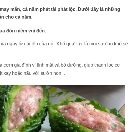
ay mắn, cả năm phát tài phát lộc. Dưới đây là những
ắn cho cả năm.
ua đón niềm vui đến.
ĩa ngay từ cái tên của nó. 'Khổ qua' tức là mọi sự đau khổ sẽ
 cơm gia đình vì tính mát và bổ dưỡng, giúp thanh lọc cơ
hịt xay hoặc nấu với sườn non...