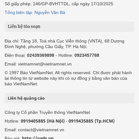
Số giấy phép: 146/GP-BVHTTDL, cấp ngày 17/10/2025
Tổng biên tập: Nguyễn Văn Bá
Liên hệ tòa soạn
Địa chỉ: Tầng 18, Toà nhà Cục Viễn thông (VNTA), 68 Dương
Đình Nghệ, phường Cầu Giấy, TP. Hà Nội.
Điện thoại:
02439369898
- Hotline:
0923457788
Email: vietnamnet@vietnamnet.vn
© 1997 Báo VietNamNet. All rights reserved. Chỉ được phát hành
lại thông tin từ website này khi có sự đồng ý bằng văn bản của
báo VietNamNet.
Liên hệ quảng cáo
Công ty Cổ phần Truyền thông VietNamNet
0919405885 (Hà Nội)
0919435885 (Tp.HCM)
Hotline:
-
Email: contact@vietnamnet.vn
http://vads.vn
Báo giá: