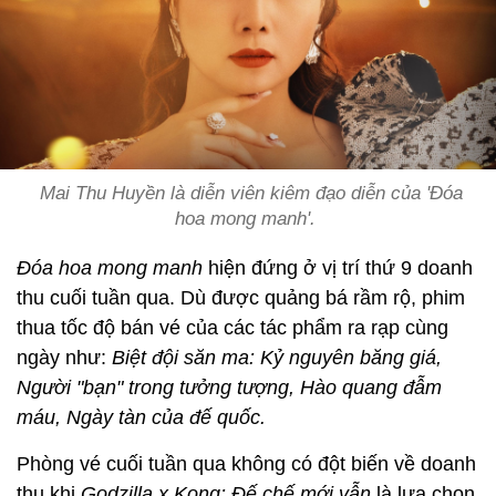
Mai Thu Huyền là diễn viên kiêm đạo diễn của 'Đóa
hoa mong manh'.
Đóa hoa mong manh
hiện đứng ở vị trí thứ 9 doanh
thu cuối tuần qua. Dù được quảng bá rầm rộ, phim
thua tốc độ bán vé của các tác phẩm ra rạp cùng
ngày như:
Biệt đội săn ma: Kỷ nguyên băng giá,
Người "bạn" trong tưởng tượng, Hào quang đẫm
máu, Ngày tàn của đế quốc.
Phòng vé cuối tuần qua không có đột biến về doanh
thu khi
Godzilla x Kong: Đế chế mới vẫn
là lựa chọn