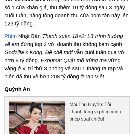
số 1 của khán giả, thu thêm 10 tỷ đồng sau 3 ngày
cuối tuần, nâng tổng doanh thu của bom tấn này lên
123 tỷ đồng.
Phim
Nhật Bản
Thanh xuân 18×2: Lữ trình hướng
về em
đứng top 2 với doanh thu không kém cạnh
Godzilla x Kong: Đế chế mới
vẫn cuối tuần qua với
hơn 9 tỷ đồng.
Exhuma: Quật mộ trùng ma
vững
vàng ở vị trí thứ 3 phòng vé sau 1 tháng ra rạp và
hiện đã thu về hơn 208 tỷ đồng ở rạp Việt.
Quỳnh An
Mai Thu Huyền: Tôi
chạnh lòng vì phim mình
bị ép suất chiếu!