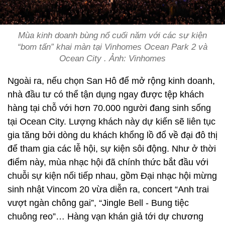
Mùa kinh doanh bùng nổ cuối năm với các sự kiện
“bom tấn” khai màn tại Vinhomes Ocean Park 2 và
Ocean City . Ảnh: Vinhomes
Ngoài ra, nếu chọn San Hô để mở rộng kinh doanh,
nhà đầu tư có thể tận dụng ngay được tệp khách
hàng tại chỗ với hơn 70.000 người đang sinh sống
tại Ocean City. Lượng khách này dự kiến sẽ liên tục
gia tăng bởi dòng du khách khổng lồ đổ về đại đô thị
để tham gia các lễ hội, sự kiện sôi động. Như ở thời
điểm này, mùa nhạc hội đã chính thức bắt đầu với
chuỗi sự kiện nối tiếp nhau, gồm Đại nhạc hội mừng
sinh nhật Vincom 20 vừa diễn ra, concert “Anh trai
vượt ngàn chông gai”, “Jingle Bell - Bung tiệc
chuông reo”… Hàng vạn khán giả tới dự chương