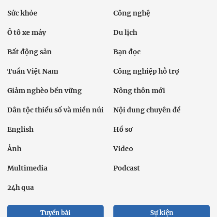
Sức khỏe
Công nghệ
Ô tô xe máy
Du lịch
Bất động sản
Bạn đọc
Tuần Việt Nam
Công nghiệp hỗ trợ
Giảm nghèo bền vững
Nông thôn mới
Dân tộc thiểu số và miền núi
Nội dung chuyên đề
English
Hồ sơ
Ảnh
Video
Multimedia
Podcast
24h qua
Tuyến bài
Sự kiện