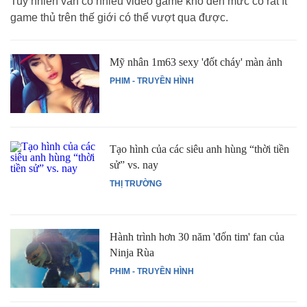
Tuy nhiên vẫn có nhiều video game khó đến mức có rất ít
game thủ trên thế giới có thể vượt qua được.
Mỹ nhân 1m63 sexy 'đốt cháy' màn ảnh
PHIM - TRUYỀN HÌNH
Tạo hình của các siêu anh hùng “thời tiền
sử” vs. nay
THỊ TRƯỜNG
Hành trình hơn 30 năm 'đốn tim' fan của
Ninja Rùa
PHIM - TRUYỀN HÌNH