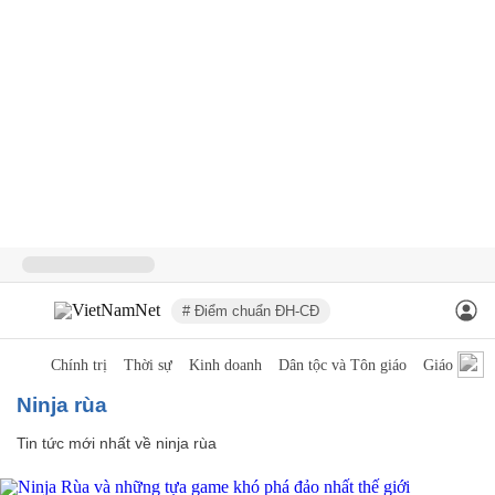
# Điểm chuẩn ĐH-CĐ
Chính trị
Thời sự
Kinh doanh
Dân tộc và Tôn giáo
Giáo dục
ninja rùa
Tin tức mới nhất về
ninja rùa