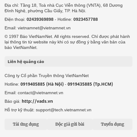
Địa chỉ: Tầng 18, Toà nhà Cục Viễn thông (VNTA), 68 Dương
Đình Nghệ, phường Cầu Giấy, TP. Hà Nội.
Điện thoại:
02439369898
- Hotline:
0923457788
Email: vietnamnet@vietnamnet.vn
© 1997 Báo VietNamNet. All rights reserved. Chỉ được phát hành
lại thông tin từ website này khi có sự đồng ý bằng văn bản của
báo VietNamNet.
Liên hệ quảng cáo
Công ty Cổ phần Truyền thông VietNamNet
0919405885 (Hà Nội)
0919435885 (Tp.HCM)
Hotline:
-
Email: contact@vietnamnet.vn
http://vads.vn
Báo giá:
Hỗ trợ kỹ thuật: support@tech.vietnamnet.vn
Tải ứng dụng
Độc giả gửi bài
Tuyển dụng