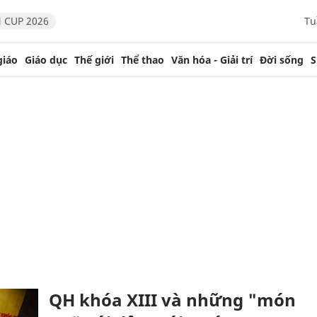
 CUP 2026
Tu
giáo
Giáo dục
Thế giới
Thể thao
Văn hóa - Giải trí
Đời sống
S
QH khóa XIII và những "món