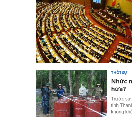
THỜI SỰ
Nhức n
hứa?
Trước sự 
tỉnh Than
không khở