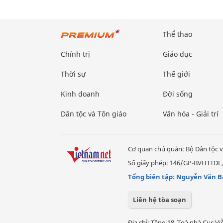
Thể thao
Chính trị
Giáo dục
Thời sự
Thế giới
Kinh doanh
Đời sống
Dân tộc và Tôn giáo
Văn hóa - Giải trí
Cơ quan chủ quản: Bộ Dân tộc v
Số giấy phép: 146/GP-BVHTTDL,
Tổng biên tập: Nguyễn Văn B
Liên hệ tòa soạn
Địa chỉ: Tầng 18, Toà nhà Cục 