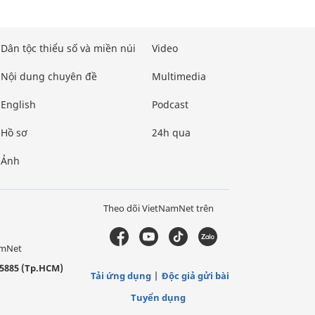
Dân tộc thiểu số và miền núi
Video
Nội dung chuyên đề
Multimedia
English
Podcast
Hồ sơ
24h qua
Ảnh
Theo dõi VietNamNet trên
amNet
5885 (Tp.HCM)
Tải ứng dụng
Độc giả gửi bài
Tuyển dụng