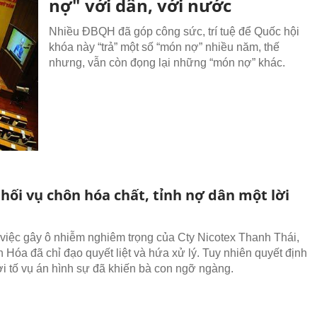
nợ" với dân, với nước
Nhiều ĐBQH đã góp công sức, trí tuệ để Quốc hội
khóa này “trả” một số “món nợ” nhiều năm, thế
nhưng, vẫn còn đọng lại những “món nợ” khác.
hối vụ chôn hóa chất, tỉnh nợ dân một lời
việc gây ô nhiễm nghiêm trọng của Cty Nicotex Thanh Thái,
h Hóa đã chỉ đạo quyết liệt và hứa xử lý. Tuy nhiên quyết định
i tố vụ án hình sự đã khiến bà con ngỡ ngàng.