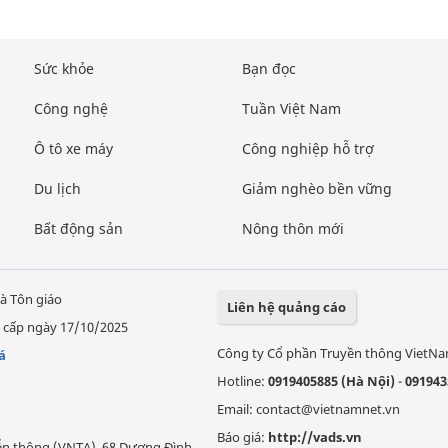
Sức khỏe
Bạn đọc
Công nghệ
Tuần Việt Nam
Ô tô xe máy
Công nghiệp hỗ trợ
Du lịch
Giảm nghèo bền vững
Bất động sản
Nông thôn mới
à Tôn giáo
Liên hệ quảng cáo
 cấp ngày 17/10/2025
Công ty Cổ phần Truyền thông VietN
á
Hotline:
0919405885 (Hà Nội)
-
091943
Email: contact@vietnamnet.vn
Báo giá:
http://vads.vn
Viễn thông (VNTA), 68 Dương Đình