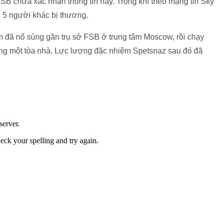
SB chưa xác nhận thông tin này. Trong khi theo mạng tin Sky
à 5 người khác bị thương.
m đã nổ súng gần trụ sở FSB ở trung tâm Moscow, rồi chạy
ng một tòa nhà. Lực lượng đặc nhiệm Spetsnaz sau đó đã