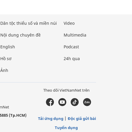
Dân tộc thiểu số và miền núi
Video
Nội dung chuyên đề
Multimedia
English
Podcast
Hồ sơ
24h qua
Ảnh
Theo dõi VietNamNet trên
amNet
5885 (Tp.HCM)
Tải ứng dụng
Độc giả gửi bài
Tuyển dụng