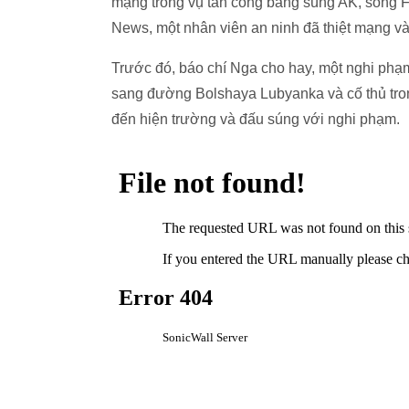
mạng trong vụ tấn công bằng súng AK, song F
News, một nhân viên an ninh đã thiệt mạng v
Trước đó, báo chí Nga cho hay, một nghi phạ
sang đường Bolshaya Lubyanka và cố thủ tro
đến hiện trường và đấu súng với nghi phạm.