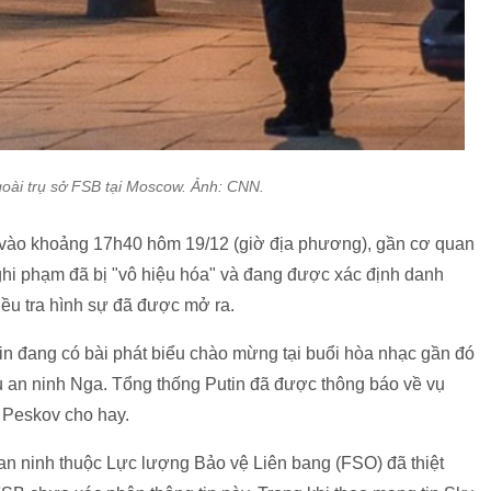
oài trụ sở FSB tại Moscow. Ảnh: CNN.
a vào khoảng 17h40 hôm 19/12 (giờ địa phương), gần cơ quan
ghi phạm đã bị "vô hiệu hóa" và đang được xác định danh
iều tra hình sự đã được mở ra.
in đang có bài phát biểu chào mừng tại buổi hòa nhạc gần đó
ụ an ninh Nga. Tổng thống Putin đã được thông báo về vụ
y Peskov cho hay.
an ninh thuộc Lực lượng Bảo vệ Liên bang (FSO) đã thiệt