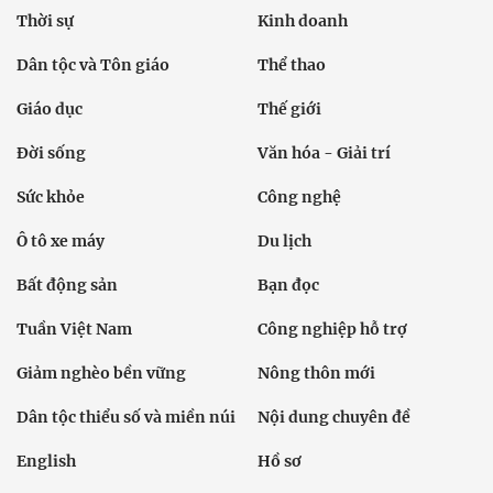
Thời sự
Kinh doanh
Dân tộc và Tôn giáo
Thể thao
Giáo dục
Thế giới
Đời sống
Văn hóa - Giải trí
Sức khỏe
Công nghệ
Ô tô xe máy
Du lịch
Bất động sản
Bạn đọc
Tuần Việt Nam
Công nghiệp hỗ trợ
Giảm nghèo bền vững
Nông thôn mới
Dân tộc thiểu số và miền núi
Nội dung chuyên đề
English
Hồ sơ