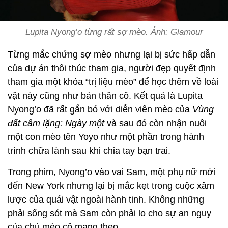
Lupita Nyong’o từng rất sợ mèo. Ảnh: Glamour
Từng mắc chứng sợ mèo nhưng lại bị sức hấp dẫn
của dự án thôi thúc tham gia, người đẹp quyết định
tham gia một khóa “trị liệu mèo” để học thêm về loài
vật này cũng như bản thân cô. Kết quả là Lupita
Nyong’o đã rất gắn bó với diễn viên mèo của
Vùng
đất câm lặng: Ngày một
và sau đó còn nhận nuôi
một con mèo tên Yoyo như một phần trong hành
trình chữa lành sau khi chia tay bạn trai.
Trong phim, Nyong’o vào vai Sam, một phụ nữ mới
đến New York nhưng lại bị mắc kẹt trong cuộc xâm
lược của quái vật ngoài hành tinh. Không những
phải sống sót mà Sam còn phải lo cho sự an nguy
của chú mèo cô mang theo.