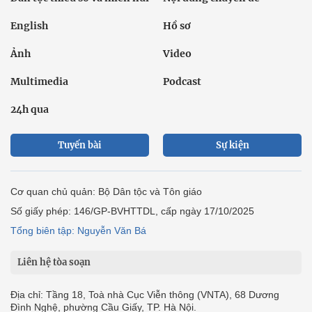
English
Hồ sơ
Ảnh
Video
Multimedia
Podcast
24h qua
Tuyến bài
Sự kiện
Cơ quan chủ quản: Bộ Dân tộc và Tôn giáo
Số giấy phép: 146/GP-BVHTTDL, cấp ngày 17/10/2025
Tổng biên tập: Nguyễn Văn Bá
Liên hệ tòa soạn
Địa chỉ: Tầng 18, Toà nhà Cục Viễn thông (VNTA), 68 Dương
Đình Nghệ, phường Cầu Giấy, TP. Hà Nội.