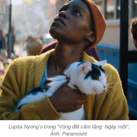
Lupita Nyong’o trong "Vùng đất câm lặng: Ngày một".
Ảnh: Paramount