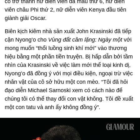
cô trở thành nữ diễn viên da màu thứ 6, nữ diễn
viên châu Phi thứ 2, nữ diễn viên Kenya đầu tiên
giành giải Oscar.
Biên kịch kiêm nhà sản xuất John Krasinski đã tiếp
cận Nyong’o cho
Vùng đất câm lặng: Ngày một
với
mong muốn “thổi luồng sinh khí mới” vào thương
hiệu bằng một phần tiền truyện. Bị hấp dẫn bởi tầm
nhìn của Krasinski về việc làm mới thể loại kinh dị,
Nyong’o đã đồng ý với mọi điều kiện, ngoại trừ việc
nhân vật của cô sở hữu một con mèo. “Tôi đã hỏi
đạo diễn Michael Sarnoski xem có cách nào để
chúng tôi có thể thay đổi con vật không. Tôi đề xuất
một con tatu và anh ấy không đồng ý".