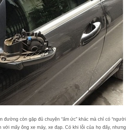
 trên đường còn gặp đủ chuyện “ấm ức” khác mà chỉ có “người
m với mấy ông xe máy, xe đạp. Có khi lỗi của họ đấy, nhưng