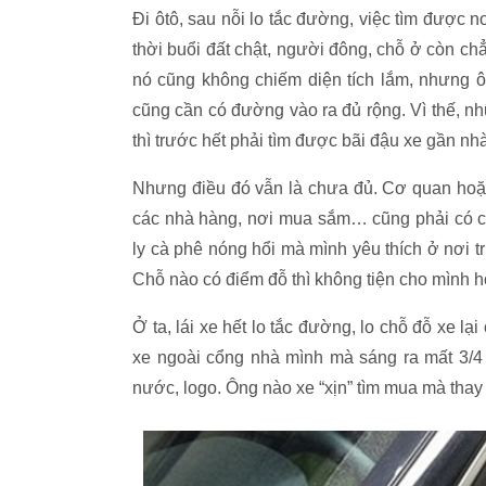
Đi ôtô, sau nỗi lo tắc đường, việc tìm được 
thời buổi đất chật, người đông, chỗ ở còn chẳ
nó cũng không chiếm diện tích lắm, nhưng ôtô
cũng cần có đường vào ra đủ rộng. Vì thế, 
thì trước hết phải tìm được bãi đậu xe gần nh
Nhưng điều đó vẫn là chưa đủ. Cơ quan hoặc 
các nhà hàng, nơi mua sắm… cũng phải có ch
ly cà phê nóng hổi mà mình yêu thích ở nơi t
Chỗ nào có điểm đỗ thì không tiện cho mình h
Ở ta, lái xe hết lo tắc đường, lo chỗ đỗ xe l
xe ngoài cổng nhà mình mà sáng ra mất 3/4 
nước, logo. Ông nào xe “xịn” tìm mua mà thay 