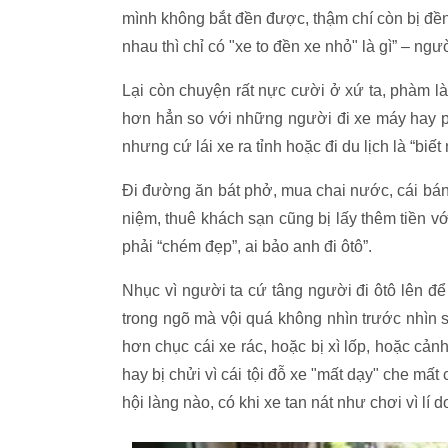
mình không bắt đền được, thậm chí còn bị đền 
nhau thì chỉ có "xe to đền xe nhỏ" là gì” – ngư
Lại còn chuyện rất nực cười ở xứ ta, phàm là
hơn hẳn so với những người đi xe máy hay ph
nhưng cứ lái xe ra tỉnh hoặc đi du lịch là “biế
Đi đường ăn bát phở, mua chai nước, cái bánh 
niệm, thuê khách sạn cũng bị lấy thêm tiền với 
phải “chém đẹp”, ai bảo anh đi ôtô”.
Nhục vì người ta cứ tâng người đi ôtô lên để
trong ngõ mà vội quá không nhìn trước nhìn sa
hơn chục cái xe rác, hoặc bị xì lốp, hoặc cản
hay bị chửi vì cái tội đỗ xe "mất dạy" che mất 
hội làng nào, có khi xe tan nát như chơi vì lí 