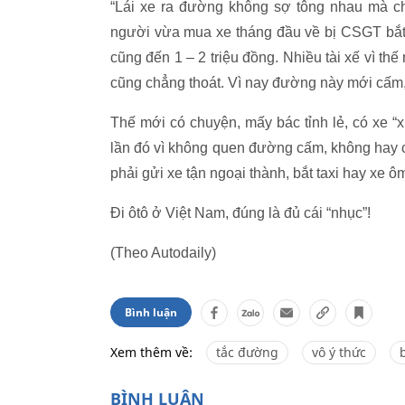
“Lái xe ra đường không sợ tông nhau mà ch
người vừa mua xe tháng đầu về bị CSGT bắt 3
cũng đến 1 – 2 triệu đồng. Nhiều tài xế vì th
cũng chẳng thoát. Vì nay đường này mới cấm, 
Thế mới có chuyện, mấy bác tỉnh lẻ, có xe “xị
lần đó vì không quen đường cấm, không hay c
phải gửi xe tận ngoại thành, bắt taxi hay xe ôm
Đi ôtô ở Việt Nam, đúng là đủ cái “nhục”!
(Theo Autodaily)
Bình luận
Xem thêm về:
tắc đường
vô ý thức