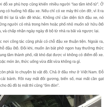
nơi đỗ xe phù hợp cũng khiến nhiều người “lao tâm khổ tứ”. Ở
ng có huống hồ đậu xe. Nếu chỉ có xe máy thì còn đỡ, vì ít ra
 thì lại là vấn đề khác. Không chỉ cần diện tích đậu xe, nó
những người có nhà trong hẻm hoặc phố nhỏ muốn sở hữu ôtô
à, và chấp nhận ngày ngày đi bộ từ nhà ra bãi và ngược lại.
nơi công tác cũng phải có chỗ đậu xe thuận tiện. Ngoài ra,
ỗ đậu ôtô. Đôi khi, muốn ăn bát phở ngon hay thưởng thức
rung tâm thành phố, rất khó đạt được vì không có điểm đỗ xe.
oặc món ăn, thức uống vừa đắt vừa không ra gì.
ại còn phải lo chuyện bị vặt đồ. Chả ở đâu như ở Việt Nam. Đỗ
cái bánh. Rồi nay mất đôi gương, biển số, mai mất cần gạt
cho đủ đồ bị mất thì cũng “ốm đòn”.