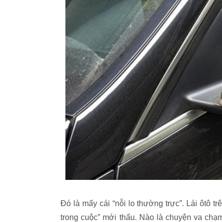
Đó là mấy cái “nỗi lo thường trực”. Lái ôtô
trong cuộc” mới thấu. Nào là chuyện va chạ