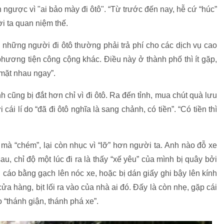
ngược vì "ai bảo mày đi ôtô". “Từ trước đến nay, hễ cứ “húc”
ời ta quan niệm thế.
 những người đi ôtô thường phải trả phí cho các dịch vụ cao
ương tiện công cộng khác. Điều này ở thành phố thì ít gặp,
t mặt nhau ngay”.
cũng bị đắt hơn chỉ vì đi ôtô. Ra đến tỉnh, mua chút quà lưu
cái lí do “đã đi ôtô nghĩa là sang chảnh, có tiền”. “Có tiền thì
 mà “chém”, lại còn nhục vì “lỡ” hơn người ta. Anh nào đỗ xe
u, chỉ độ một lúc đi ra là thấy “xế yêu” của mình bị quây bởi
h cáo bằng gạch lên nóc xe, hoặc bị dán giấy ghi bậy lên kính
cửa hàng, bịt lối ra vào của nhà ai đó. Đấy là còn nhẹ, gặp cái
do “thánh giận, thánh phá xe”.