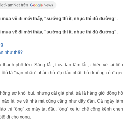
 mua về đi mới thấy, “sướng thì ít, nhục thì đủ đường”.
 mua về đi mới thấy, “sướng thì ít, nhục thì đủ đường”.
ng
oan như thế?
hành phố lớn. Sáng tắc, trưa tan tầm tắc, chiều về lại tiếp
ôtô là “nạn nhân” phải chờ đợi lâu nhất, bởi không có được
không sợ khói bụi, nhưng cái giá phải trả là hàng giờ đồng hồ
 nào lái xe về nhà mà cũng căng như dây đàn. Cả ngày làm
Nào thì “ông” xe máy tạt đầu, “ông” xe tự chế cồng kềnh chen
ôtô đi cho xong.