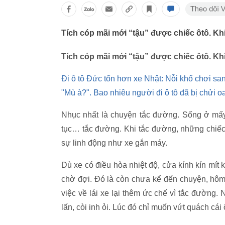
Tích cóp mãi mới “tậu” được chiếc ôtô. Khi
Tích cóp mãi mới “tậu” được chiếc ôtô. Khi
Đi ô tô Đức tốn hơn xe Nhật: Nỗi khổ chơi sa
"Mù à?". Bao nhiêu người đi ô tô đã bị chửi 
Nhục nhất là chuyện tắc đường. Sống ở mấy t
tục… tắc đường. Khi tắc đường, những chiếc 
sự linh động như xe gắn máy.
Dù xe có điều hòa nhiệt độ, cửa kính kín mít 
chờ đợi. Đó là còn chưa kể đến chuyện, hôm
việc về lái xe lại thêm ức chế vì tắc đường. 
lấn, còi inh ỏi. Lúc đó chỉ muốn vứt quách cái 