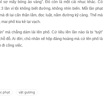
ỉ sợ mấy bóng áo vàng”. Đó còn là một cái nhục khác. Có
 lần vì tội không biết đường, không nhìn biển. Mỗi lần phạt
ế mà đi lại cẩn thận lắm, đọc luật, nắm đường kỹ càng. Thế mà
mai phố kia kẻ lại vạch.
n” mà chẳng dám lái lên phố. Cứ liều lên lần nào là bị “tuýt”
hỗ đỗ. Ai đời, chủ nhân xế hộp đàng hoàng mà cứ lên phố là
 đi công việc.
bị phạt
vặt gương