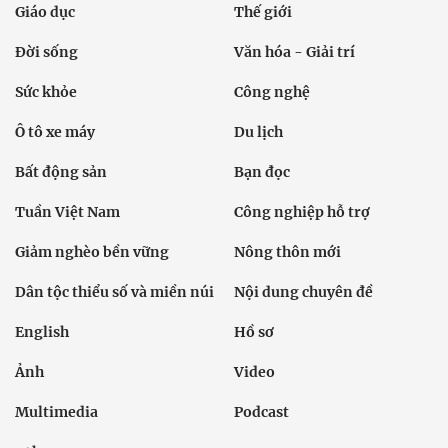
Giáo dục
Thế giới
Đời sống
Văn hóa - Giải trí
Sức khỏe
Công nghệ
Ô tô xe máy
Du lịch
Bất động sản
Bạn đọc
Tuần Việt Nam
Công nghiệp hỗ trợ
Giảm nghèo bền vững
Nông thôn mới
Dân tộc thiểu số và miền núi
Nội dung chuyên đề
English
Hồ sơ
Ảnh
Video
Multimedia
Podcast