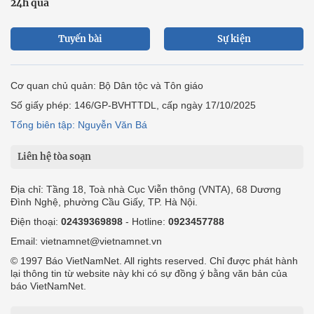
24h qua
Tuyến bài
Sự kiện
Cơ quan chủ quản: Bộ Dân tộc và Tôn giáo
Số giấy phép: 146/GP-BVHTTDL, cấp ngày 17/10/2025
Tổng biên tập: Nguyễn Văn Bá
Liên hệ tòa soạn
Địa chỉ: Tầng 18, Toà nhà Cục Viễn thông (VNTA), 68 Dương
Đình Nghệ, phường Cầu Giấy, TP. Hà Nội.
Điện thoại:
02439369898
- Hotline:
0923457788
Email: vietnamnet@vietnamnet.vn
© 1997 Báo VietNamNet. All rights reserved. Chỉ được phát hành
lại thông tin từ website này khi có sự đồng ý bằng văn bản của
báo VietNamNet.