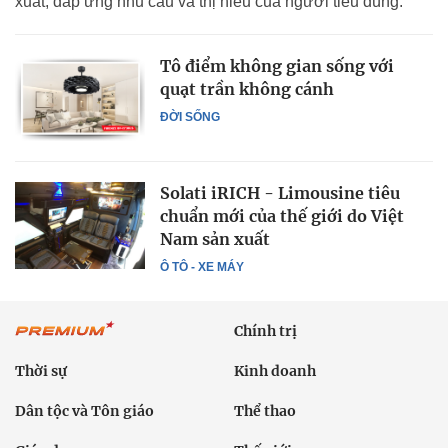
xuất, đáp ứng nhu cầu và thị hiếu của người tiêu dùng.
Tô điểm không gian sống với
quạt trần không cánh
ĐỜI SỐNG
Solati iRICH - Limousine tiêu
chuẩn mới của thế giới do Việt
Nam sản xuất
Ô TÔ - XE MÁY
Chính trị
Thời sự
Kinh doanh
Dân tộc và Tôn giáo
Thể thao