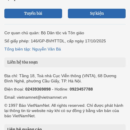
Tuyến bài
Sự kiện
Cơ quan chủ quản: Bộ Dân tộc và Tôn giáo
Số giấy phép: 146/GP-BVHTTDL, cấp ngày 17/10/2025
Tổng biên tập: Nguyễn Văn Bá
Liên hệ tòa soạn
Địa chỉ: Tầng 18, Toà nhà Cục Viễn thông (VNTA), 68 Dương
Đình Nghệ, phường Cầu Giấy, TP. Hà Nội.
Điện thoại:
02439369898
- Hotline:
0923457788
Email: vietnamnet@vietnamnet.vn
© 1997 Báo VietNamNet. All rights reserved. Chỉ được phát hành
lại thông tin từ website này khi có sự đồng ý bằng văn bản của
báo VietNamNet.
Liên hệ quảng cáo