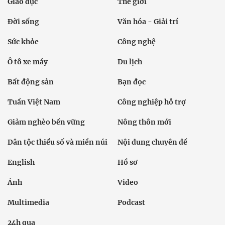
Giáo dục
Thế giới
Đời sống
Văn hóa - Giải trí
Sức khỏe
Công nghệ
Ô tô xe máy
Du lịch
Bất động sản
Bạn đọc
Tuần Việt Nam
Công nghiệp hỗ trợ
Giảm nghèo bền vững
Nông thôn mới
Dân tộc thiểu số và miền núi
Nội dung chuyên đề
English
Hồ sơ
Ảnh
Video
Multimedia
Podcast
24h qua