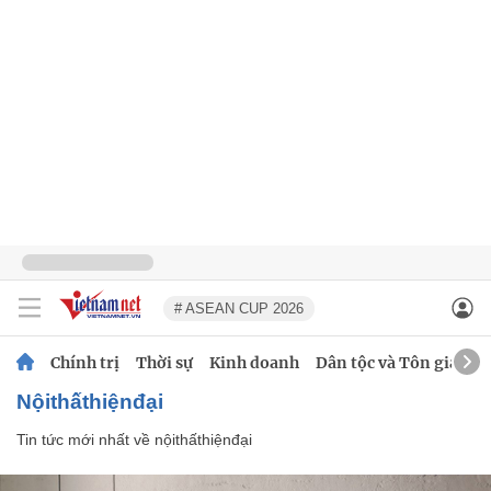
# ASEAN CUP 2026
Chính trị
Thời sự
Kinh doanh
Dân tộc và Tôn giáo
nộithấthiệnđại
Tin tức mới nhất về
nộithấthiệnđại