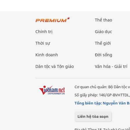
Thể thao
Chính trị
Giáo dục
Thời sự
Thế giới
Kinh doanh
Đời sống
Dân tộc và Tôn giáo
Văn hóa - Giải trí
Cơ quan chủ quản: Bộ Dân tộc v
Số giấy phép: 146/GP-BVHTTDL,
Tổng biên tập: Nguyễn Văn B
Liên hệ tòa soạn
Địa chỉ: Tầng 18, Toà nhà Cục 