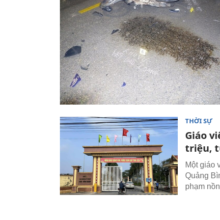
THỜI SỰ
Giáo vi
triệu,
Một giáo 
Quảng Bìn
phạm nồn