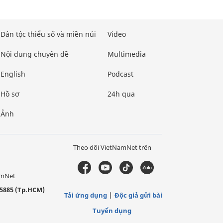
Dân tộc thiểu số và miền núi
Video
Nội dung chuyên đề
Multimedia
English
Podcast
Hồ sơ
24h qua
Ảnh
Theo dõi VietNamNet trên
amNet
5885 (Tp.HCM)
Tải ứng dụng
Độc giả gửi bài
Tuyển dụng