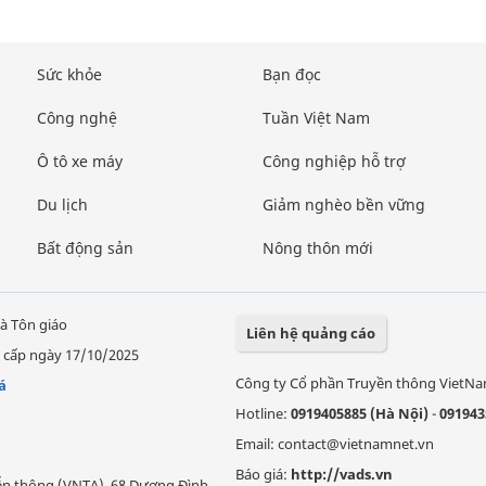
Sức khỏe
Bạn đọc
Công nghệ
Tuần Việt Nam
Ô tô xe máy
Công nghiệp hỗ trợ
Du lịch
Giảm nghèo bền vững
Bất động sản
Nông thôn mới
à Tôn giáo
Liên hệ quảng cáo
 cấp ngày 17/10/2025
Công ty Cổ phần Truyền thông VietN
á
Hotline:
0919405885 (Hà Nội)
-
091943
Email: contact@vietnamnet.vn
Báo giá:
http://vads.vn
Viễn thông (VNTA), 68 Dương Đình