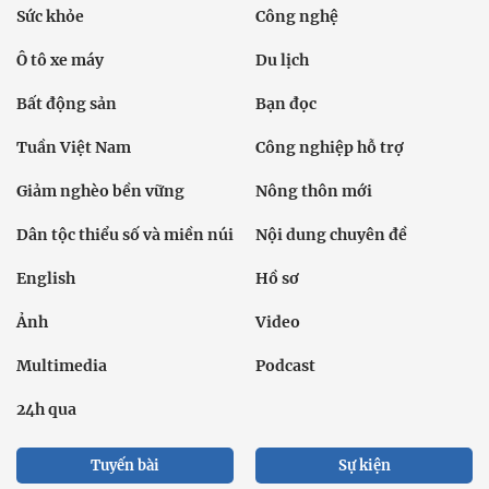
Sức khỏe
Công nghệ
Ô tô xe máy
Du lịch
Bất động sản
Bạn đọc
Tuần Việt Nam
Công nghiệp hỗ trợ
Giảm nghèo bền vững
Nông thôn mới
Dân tộc thiểu số và miền núi
Nội dung chuyên đề
English
Hồ sơ
Ảnh
Video
Multimedia
Podcast
24h qua
Tuyến bài
Sự kiện