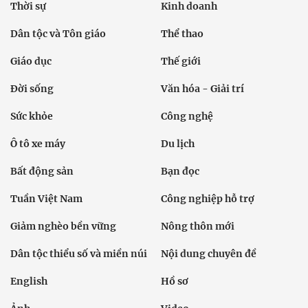
Thời sự
Kinh doanh
Dân tộc và Tôn giáo
Thể thao
Giáo dục
Thế giới
Đời sống
Văn hóa - Giải trí
Sức khỏe
Công nghệ
Ô tô xe máy
Du lịch
Bất động sản
Bạn đọc
Tuần Việt Nam
Công nghiệp hỗ trợ
Giảm nghèo bền vững
Nông thôn mới
Dân tộc thiểu số và miền núi
Nội dung chuyên đề
English
Hồ sơ