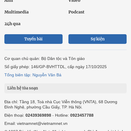
Ảnh
Video
Multimedia
Podcast
24h qua
Tuyến bài
Sự kiện
Cơ quan chủ quản: Bộ Dân tộc và Tôn giáo
Số giấy phép: 146/GP-BVHTTDL, cấp ngày 17/10/2025
Tổng biên tập: Nguyễn Văn Bá
Liên hệ tòa soạn
Địa chỉ: Tầng 18, Toà nhà Cục Viễn thông (VNTA), 68 Dương
Đình Nghệ, phường Cầu Giấy, TP. Hà Nội.
Điện thoại:
02439369898
- Hotline:
0923457788
Email: vietnamnet@vietnamnet.vn