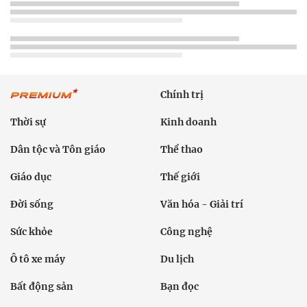
Chính trị
Thời sự
Kinh doanh
Dân tộc và Tôn giáo
Thể thao
Giáo dục
Thế giới
Đời sống
Văn hóa - Giải trí
Sức khỏe
Công nghệ
Ô tô xe máy
Du lịch
Bất động sản
Bạn đọc