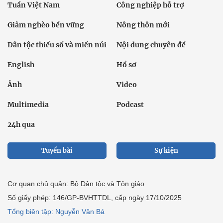
Tuần Việt Nam
Công nghiệp hỗ trợ
Giảm nghèo bền vững
Nông thôn mới
Dân tộc thiểu số và miền núi
Nội dung chuyên đề
English
Hồ sơ
Ảnh
Video
Multimedia
Podcast
24h qua
Tuyến bài
Sự kiện
Cơ quan chủ quản: Bộ Dân tộc và Tôn giáo
Số giấy phép: 146/GP-BVHTTDL, cấp ngày 17/10/2025
Tổng biên tập: Nguyễn Văn Bá