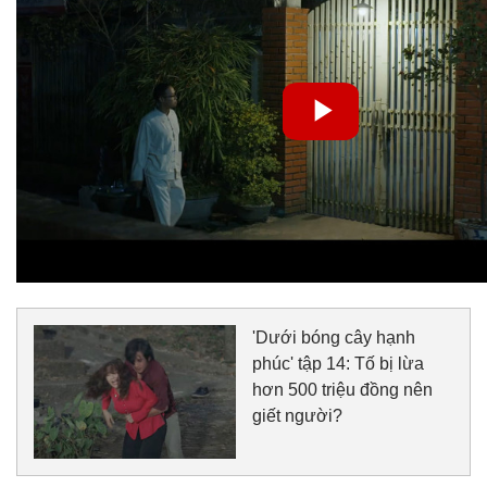
'Dưới bóng cây hạnh
phúc' tập 14: Tố bị lừa
hơn 500 triệu đồng nên
giết người?