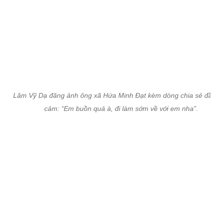
Lâm Vỹ Dạ đăng ảnh ông xã Hứa Minh Đạt kèm dòng chia sẻ đầy 
cảm: “Em buồn quá à, đi làm sớm về với em nha”.