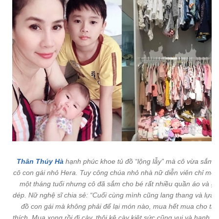
Thân Thúy Hà
hạnh phúc khoe tủ đồ “lộng lẫy” mà cô vừa sắm 
cô con gái nhỏ Hera. Tuy công chúa nhỏ nhà nữ diễn viên chỉ mới
một tháng tuổi nhưng cô đã sắm cho bé rất nhiều quần áo và gi
dép. Nữ nghệ sĩ chia sẻ:
“Cuối cùng mình cũng lang thang và lựa 
đồ con gái mà không phải để lại món nào, mua hết mua cho th
thích. Mua xong rồi đi cày, thôi kệ cày kiệt sức cũng vui và hạnh ph