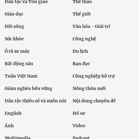
Dân tộc và Tôn giáo
Thể thao
Giáo dục
Thế giới
Đời sống
Văn hóa - Giải trí
Sức khỏe
Công nghệ
Ô tô xe máy
Du lịch
Bất động sản
Bạn đọc
Tuần Việt Nam
Công nghiệp hỗ trợ
Giảm nghèo bền vững
Nông thôn mới
Dân tộc thiểu số và miền núi
Nội dung chuyên đề
English
Hồ sơ
Ảnh
Video