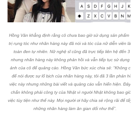
Hồng Vân khẳng định rằng cô chưa bao giờ sử dụng sản phẩm th
trị rụng tóc như nhãn hàng này đã nói và tóc của nữ diễn viên là 
toàn đen tự nhiên. Nữ nghệ sĩ cũng đã trực tiếp liên hệ đến 3 lầ
nhưng nhãn hàng này không phản hồi và vẫn tiếp tục sử dụng h
ảnh của cô để quảng cáo. Hồng Vân bức xúc chia sẻ:
“Không còn
để nói được sự lố bịch của nhãn hàng này, tôi đã 3 lần phản hồi 
việc này nhưng những bài viết và quảng cáo vẫn hiển hiện. Đây c
chắn không phải công ty của Nhật vì người Nhật không bao giờ 
việc tùy tiện như thế này. Mọi người ơi hãy chia sẻ rộng rãi để tẩy 
những nhãn hàng làm ăn gian dối như thế”.