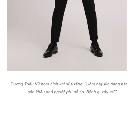
Dương Triệu Vũ hóm hỉnh khi đùa rằng:
“Hôm nay lúc đang hát t
sân khấu nhớ người yêu dễ sợ. Bệnh gì vậy ta?”.