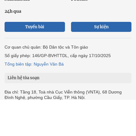
Multimedia
Podcast
24h qua
Tuyến bài
Sự kiện
Cơ quan chủ quản: Bộ Dân tộc và Tôn giáo
Số giấy phép: 146/GP-BVHTTDL, cấp ngày 17/10/2025
Tổng biên tập: Nguyễn Văn Bá
Liên hệ tòa soạn
Địa chỉ: Tầng 18, Toà nhà Cục Viễn thông (VNTA), 68 Dương
Đình Nghệ, phường Cầu Giấy, TP. Hà Nội.
Điện thoại:
02439369898
- Hotline:
0923457788
Email: vietnamnet@vietnamnet.vn
© 1997 Báo VietNamNet. All rights reserved. Chỉ được phát hành
lại thông tin từ website này khi có sự đồng ý bằng văn bản của