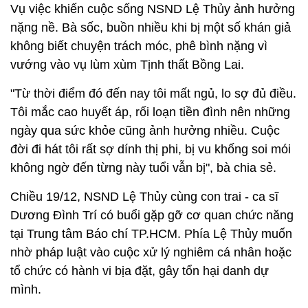
Vụ việc khiến cuộc sống NSND Lệ Thủy ảnh hưởng
nặng nề. Bà sốc, buồn nhiều khi bị một số khán giả
không biết chuyện trách móc, phê bình nặng vì
vướng vào vụ lùm xùm Tịnh thất Bồng Lai.
"Từ thời điểm đó đến nay tôi mất ngủ, lo sợ đủ điều.
Tôi mắc cao huyết áp, rối loạn tiền đình nên những
ngày qua sức khỏe cũng ảnh hưởng nhiều. Cuộc
đời đi hát tôi rất sợ dính thị phi, bị vu khống soi mói
không ngờ đến từng này tuổi vẫn bị", bà chia sẻ.
Chiều 19/12, NSND Lệ Thủy cùng con trai - ca sĩ
Dương Đình Trí có buổi gặp gỡ cơ quan chức năng
tại Trung tâm Báo chí TP.HCM. Phía Lệ Thủy muốn
nhờ pháp luật vào cuộc xử lý nghiêm cá nhân hoặc
tổ chức có hành vi bịa đặt, gây tổn hại danh dự
mình.