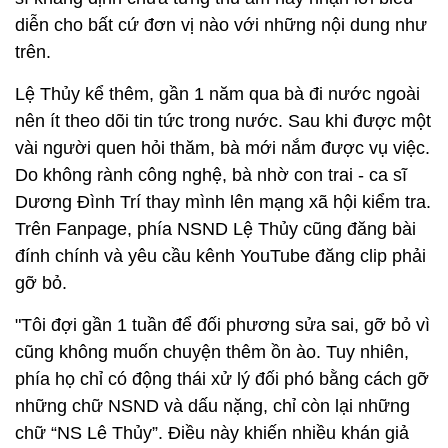
diễn cho bất cứ đơn vị nào với những nội dung như
trên.
Lệ Thủy kể thêm, gần 1 năm qua bà đi nước ngoài
nên ít theo dõi tin tức trong nước. Sau khi được một
vài người quen hỏi thăm, bà mới nắm được vụ việc.
Do không rành công nghệ, bà nhờ con trai - ca sĩ
Dương Đình Trí thay mình lên mạng xã hội kiểm tra.
Trên Fanpage, phía NSND Lệ Thủy cũng đăng bài
đính chính và yêu cầu kênh YouTube đăng clip phải
gỡ bỏ.
"Tôi đợi gần 1 tuần để đối phương sửa sai, gỡ bỏ vì
cũng không muốn chuyện thêm ồn ào. Tuy nhiên,
phía họ chỉ có động thái xử lý đối phó bằng cách gỡ
những chữ NSND và dấu nặng, chỉ còn lại những
chữ “NS Lê Thủy”. Điều này khiến nhiều khán giả