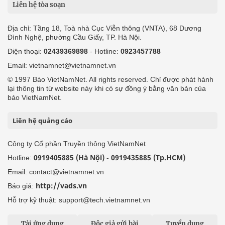
Liên hệ tòa soạn
Địa chỉ: Tầng 18, Toà nhà Cục Viễn thông (VNTA), 68 Dương
Đình Nghệ, phường Cầu Giấy, TP. Hà Nội.
Điện thoại:
02439369898
- Hotline:
0923457788
Email: vietnamnet@vietnamnet.vn
© 1997 Báo VietNamNet. All rights reserved. Chỉ được phát hành
lại thông tin từ website này khi có sự đồng ý bằng văn bản của
báo VietNamNet.
Liên hệ quảng cáo
Công ty Cổ phần Truyền thông VietNamNet
0919405885 (Hà Nội)
0919435885 (Tp.HCM)
Hotline:
-
Email: contact@vietnamnet.vn
http://vads.vn
Báo giá:
Hỗ trợ kỹ thuật: support@tech.vietnamnet.vn
Tải ứng dụng
Độc giả gửi bài
Tuyển dụng