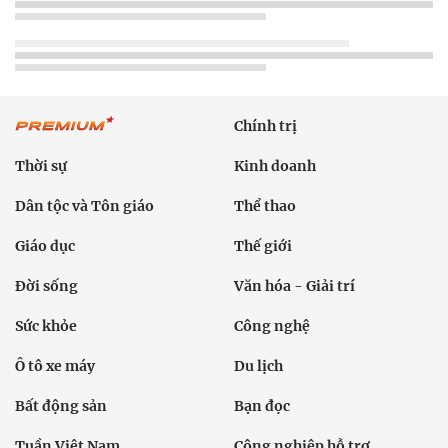
Chính trị
Thời sự
Kinh doanh
Dân tộc và Tôn giáo
Thể thao
Giáo dục
Thế giới
Đời sống
Văn hóa - Giải trí
Sức khỏe
Công nghệ
Ô tô xe máy
Du lịch
Bất động sản
Bạn đọc
Tuần Việt Nam
Công nghiệp hỗ trợ