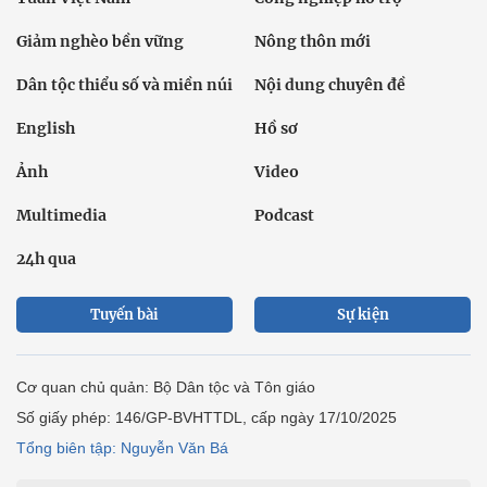
Giảm nghèo bền vững
Nông thôn mới
Dân tộc thiểu số và miền núi
Nội dung chuyên đề
English
Hồ sơ
Ảnh
Video
Multimedia
Podcast
24h qua
Tuyến bài
Sự kiện
Cơ quan chủ quản: Bộ Dân tộc và Tôn giáo
Số giấy phép: 146/GP-BVHTTDL, cấp ngày 17/10/2025
Tổng biên tập: Nguyễn Văn Bá