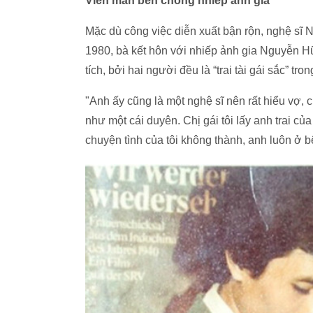
Viên mãn bên chồng nhiếp ảnh gia
Mặc dù công việc diễn xuất bận rộn, nghệ sĩ 
1980, bà kết hôn với nhiếp ảnh gia Nguyễn 
tích, bởi hai người đều là “trai tài gái sắc” tro
"Anh ấy cũng là một nghệ sĩ nên rất hiểu vợ,
như một cái duyên. Chị gái tôi lấy anh trai của
chuyện tình của tôi không thành, anh luôn ở