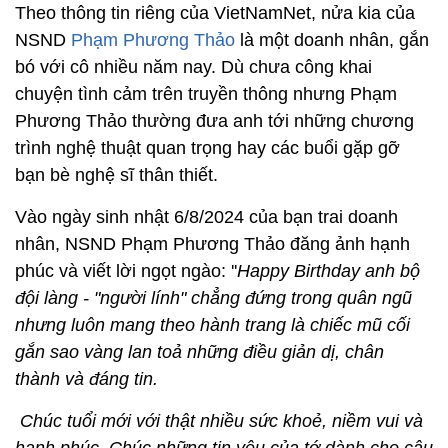
Theo thông tin riêng của VietNamNet, nửa kia của
NSND
Phạm Phương Thảo
là một doanh nhân, gắn
bó với cô nhiều năm nay. Dù chưa công khai
chuyện tình cảm trên truyền thông nhưng Phạm
Phương Thảo thường đưa anh tới những chương
trình nghệ thuật quan trọng hay các buổi gặp gỡ
bạn bè nghệ sĩ thân thiết.
Vào ngày sinh nhật 6/8/2024 của bạn trai doanh
nhân, NSND Phạm Phương Thảo đăng ảnh hạnh
phúc và viết lời ngọt ngào: ''
Happy Birthday anh bộ
đội làng - "người lính" chẳng đứng trong quân ngũ
nhưng luôn mang theo hành trang là chiếc mũ cối
gắn sao vàng lan toả những điều giản dị, chân
thành và đáng tin.
Chúc tuổi mới với thật nhiều sức khoẻ, niềm vui và
hạnh phúc. Chúc những tin yêu của tớ dành cho cậu