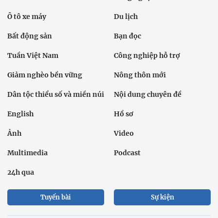
Ô tô xe máy
Du lịch
Bất động sản
Bạn đọc
Tuần Việt Nam
Công nghiệp hỗ trợ
Giảm nghèo bền vững
Nông thôn mới
Dân tộc thiểu số và miền núi
Nội dung chuyên đề
English
Hồ sơ
Ảnh
Video
Multimedia
Podcast
24h qua
Tuyến bài
Sự kiện