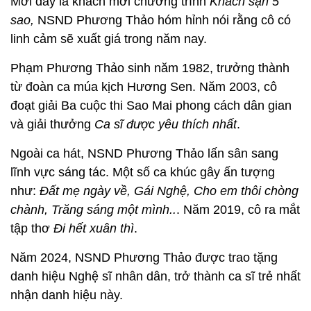
Mới đây là khách mời chương trình
Khách sạn 5
sao,
NSND Phương Thảo hóm hỉnh nói rằng cô có
linh cảm sẽ xuất giá trong năm nay.
Phạm Phương Thảo sinh năm 1982, trưởng thành
từ đoàn ca múa kịch Hương Sen. Năm 2003, cô
đoạt giải Ba cuộc thi Sao Mai phong cách dân gian
và giải thưởng
Ca sĩ được yêu thích nhất
.
Ngoài ca hát, NSND Phương Thảo lấn sân sang
lĩnh vực sáng tác. Một số ca khúc gây ấn tượng
như:
Đất mẹ ngày về, Gái Nghệ, Cho em thôi chòng
chành, Trăng sáng một mình..
. Năm 2019, cô ra mắt
tập thơ
Đi hết xuân thì
.
Năm 2024, NSND Phương Thảo được trao tặng
danh hiệu Nghệ sĩ nhân dân, trở thành ca sĩ trẻ nhất
nhận danh hiệu này.