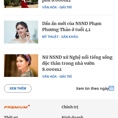
phủ 8.000m2
VĂN HÓA - GIẢI TRÍ
Dấu ấn mới của NSND Phạm
Phương Thảo ở tuổi 42
MỸ THUẬT - SÂN KHẤU
Nữ NSND xứ Nghệ nổi tiếng sống
độc thân trong nhà vườn
8.000m2
VĂN HÓA - GIẢI TRÍ
Xem tin theo ngày
XEM THÊM
Chính trị
Thời sự
Kinh doanh