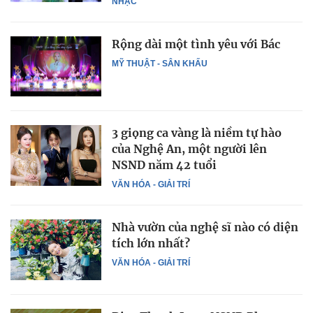
NHẠC
Rộng dài một tình yêu với Bác
MỸ THUẬT - SÂN KHẤU
3 giọng ca vàng là niềm tự hào
của Nghệ An, một người lên
NSND năm 42 tuổi
VĂN HÓA - GIẢI TRÍ
Nhà vườn của nghệ sĩ nào có diện
tích lớn nhất?
VĂN HÓA - GIẢI TRÍ