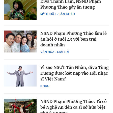
Diva Thanh Lam, NSND Phạm
Phương Thảo gây ấn tượng
MỸ THUẬT - SÂN KHẤU
NSND Phạm Phương Thảo làm lễ
ăn hỏi ở tuổi 43 với bạn trai
doanh nhân
VĂN HÓA - GIẢI TRÍ
Vì sao NSƯT Tân Nhàn, divo Tùng
Dương được kết nạp vào Hội nhạc
sĩ Việt Nam?
NHẠC
NSND Phạm Phương Thảo: Từ cô
bé Nghệ An đến ca sĩ sở hữu biệt