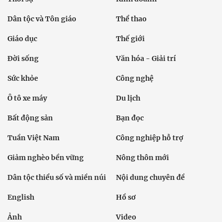
Dân tộc và Tôn giáo
Thể thao
Giáo dục
Thế giới
Đời sống
Văn hóa - Giải trí
Sức khỏe
Công nghệ
Ô tô xe máy
Du lịch
Bất động sản
Bạn đọc
Tuần Việt Nam
Công nghiệp hỗ trợ
Giảm nghèo bền vững
Nông thôn mới
Dân tộc thiểu số và miền núi
Nội dung chuyên đề
English
Hồ sơ
Ảnh
Video