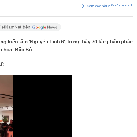
Xem các bài viết của tác giả
ng triển lãm 'Nguyễn Linh 6', trưng bày 70 tác phẩm phác
h hoạt Bắc Bộ.
':