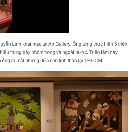
uyễn Linh khai mạc tại An Gallery. Ông từng thực hiện 5 triển
hiều trưng bày nhóm trong và ngoài nước. Triển lãm này
p ông ra mắt những đứa con tinh thần tại TP.HCM.