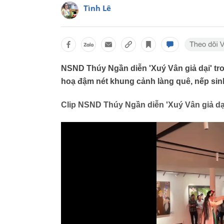
Tình Lê
NSND Thúy Ngần diễn 'Xuý Vân giả dại' tro
hoạ đậm nét khung cảnh làng quê, nếp sin
Clip NSND Thúy Ngần diễn 'Xuý Vân giả dại