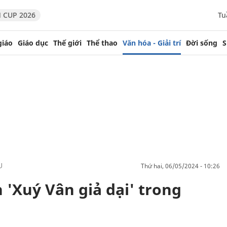
 CUP 2026
Tu
giáo
Giáo dục
Thế giới
Thể thao
Văn hóa - Giải trí
Đời sống
S
U
thứ hai, 06/05/2024 - 10:26
'Xuý Vân giả dại' trong