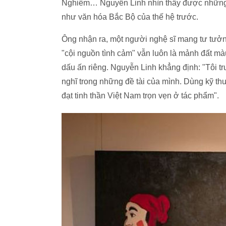
Nghiêm… Nguyễn Linh nhìn thấy được những d
như văn hóa Bắc Bộ của thế hệ trước.
Ông nhận ra, một người nghệ sĩ mang tư tưởn
"cội nguồn tình cảm" vẫn luôn là mảnh đất mà
dấu ấn riêng. Nguyễn Linh khẳng định: "Tôi tr
nghĩ trong những đề tài của mình. Dùng kỹ th
đạt tinh thần Việt Nam trọn vẹn ở tác phẩm".