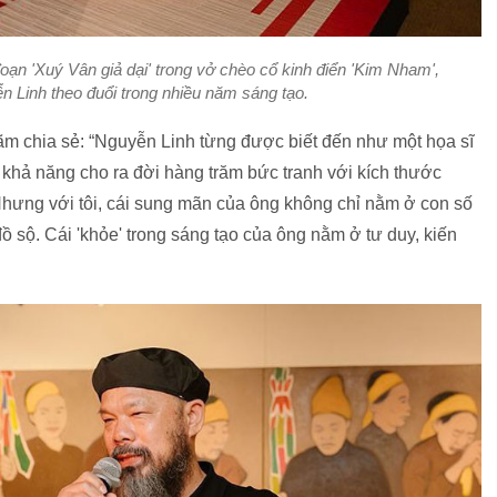
n 'Xuý Vân giả dại' trong vở chèo cổ kinh điển 'Kim Nham',
 Linh theo đuổi trong nhiều năm sáng tạo.
lãm chia sẻ: “Nguyễn Linh từng được biết đến như một họa sĩ
 khả năng cho ra đời hàng trăm bức tranh với kích thước
hưng với tôi, cái sung mãn của ông không chỉ nằm ở con số
ồ sộ. Cái 'khỏe' trong sáng tạo của ông nằm ở tư duy, kiến