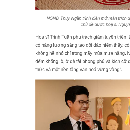
NSND Thúy Ngần trình diễn mở màn trích đoạ
chủ đề được hoạ sĩ Nguyễn
Hoạ sĩ Trịnh Tuân phụ trách giám tuyển triển 
có năng lượng sáng tạo dồi dào hiếm thấy, có
không hề nhỏ chỉ trong mấy mùa mưa nắng. N
đếm khổng lồ, ở đề tài phong phú và kích cỡ đ
thức và một nền tảng văn hoá vững vàng”.