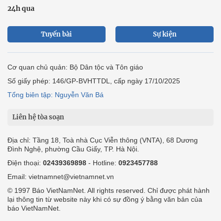
24h qua
Tuyến bài
Sự kiện
Cơ quan chủ quản: Bộ Dân tộc và Tôn giáo
Số giấy phép: 146/GP-BVHTTDL, cấp ngày 17/10/2025
Tổng biên tập: Nguyễn Văn Bá
Liên hệ tòa soạn
Địa chỉ: Tầng 18, Toà nhà Cục Viễn thông (VNTA), 68 Dương
Đình Nghệ, phường Cầu Giấy, TP. Hà Nội.
Điện thoại:
02439369898
- Hotline:
0923457788
Email: vietnamnet@vietnamnet.vn
© 1997 Báo VietNamNet. All rights reserved. Chỉ được phát hành
lại thông tin từ website này khi có sự đồng ý bằng văn bản của
báo VietNamNet.