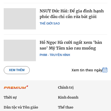
NSƯT Đức Hải: Để gia đình hạnh
phúc đâu chỉ cần rửa bát giỏi
THẾ GIỚI SAO
Hồ Ngọc Hà cười ngất xem 'bản
sao' Mỹ Tâm xào rau muống
PHIM - TRUYỀN HÌNH
Xem tin theo ngày
XEM THÊM
Chính trị
Thời sự
Kinh doanh
Dân tộc và Tôn giáo
Thể thao