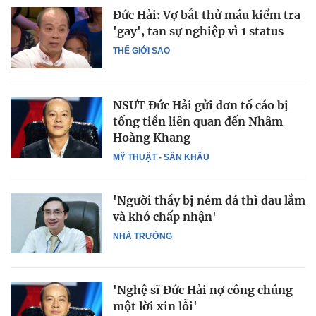
Đức Hải: Vợ bắt thử máu kiểm tra
'gay', tan sự nghiệp vì 1 status
THẾ GIỚI SAO
NSƯT Đức Hải gửi đơn tố cáo bị
tống tiền liên quan đến Nhâm
Hoàng Khang
MỸ THUẬT - SÂN KHẤU
'Người thầy bị ném đá thì đau lắm
và khó chấp nhận'
NHÀ TRƯỜNG
'Nghệ sĩ Đức Hải nợ công chúng
một lời xin lỗi'