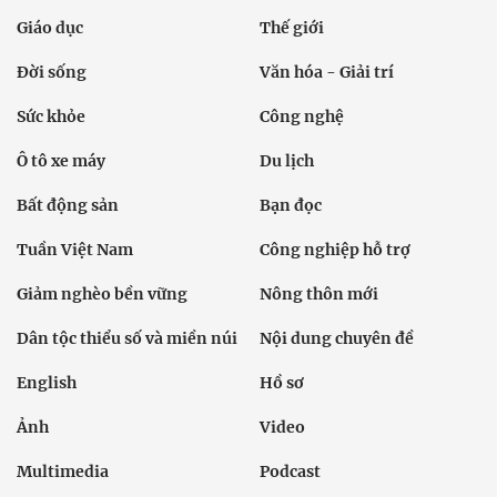
Giáo dục
Thế giới
Đời sống
Văn hóa - Giải trí
Sức khỏe
Công nghệ
Ô tô xe máy
Du lịch
Bất động sản
Bạn đọc
Tuần Việt Nam
Công nghiệp hỗ trợ
Giảm nghèo bền vững
Nông thôn mới
Dân tộc thiểu số và miền núi
Nội dung chuyên đề
English
Hồ sơ
Ảnh
Video
Multimedia
Podcast