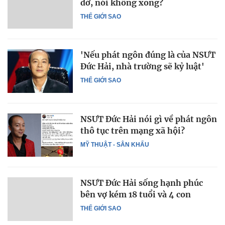
dở, nói không xong?
THẾ GIỚI SAO
'Nếu phát ngôn đúng là của NSƯT
Đức Hải, nhà trường sẽ kỷ luật'
THẾ GIỚI SAO
NSƯT Đức Hải nói gì về phát ngôn
thô tục trên mạng xã hội?
MỸ THUẬT - SÂN KHẤU
NSƯT Đức Hải sống hạnh phúc
bên vợ kém 18 tuổi và 4 con
THẾ GIỚI SAO