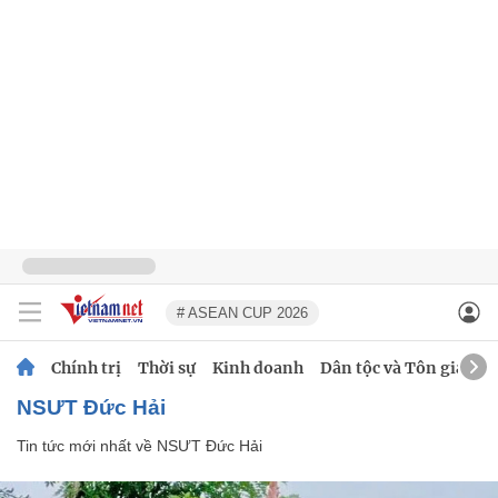
# ASEAN CUP 2026
Chính trị
Thời sự
Kinh doanh
Dân tộc và Tôn giáo
NSƯT Đức Hải
Tin tức mới nhất về
NSƯT Đức Hải