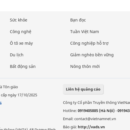
Sức khỏe
Bạn đọc
Công nghệ
Tuần Việt Nam
Ô tô xe máy
Công nghiệp hỗ trợ
Du lịch
Giảm nghèo bền vững
Bất động sản
Nông thôn mới
à Tôn giáo
Liên hệ quảng cáo
 cấp ngày 17/10/2025
Công ty Cổ phần Truyền thông VietN
á
Hotline:
0919405885 (Hà Nội)
-
091943
Email: contact@vietnamnet.vn
Báo giá:
http://vads.vn
Viễn thông (VNTA), 68 Dương Đình