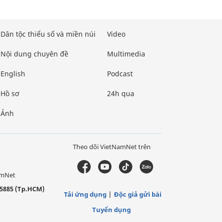
Dân tộc thiểu số và miền núi
Video
Nội dung chuyên đề
Multimedia
English
Podcast
Hồ sơ
24h qua
Ảnh
Theo dõi VietNamNet trên
amNet
5885 (Tp.HCM)
Tải ứng dụng
Độc giả gửi bài
Tuyển dụng