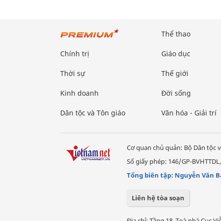
Thể thao
Chính trị
Giáo dục
Thời sự
Thế giới
Kinh doanh
Đời sống
Dân tộc và Tôn giáo
Văn hóa - Giải trí
Cơ quan chủ quản: Bộ Dân tộc v
Số giấy phép: 146/GP-BVHTTDL,
Tổng biên tập: Nguyễn Văn B
Liên hệ tòa soạn
Địa chỉ: Tầng 18, Toà nhà Cục 