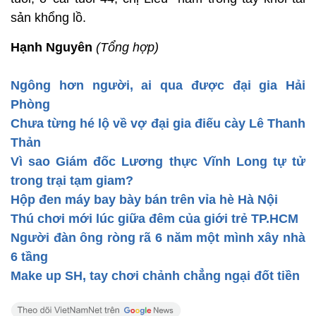
sản khổng lồ.
Hạnh Nguyên
(Tổng hợp)
Ngông hơn người, ai qua được đại gia Hải
Phòng
Chưa từng hé lộ về vợ đại gia điếu cày Lê Thanh
Thản
Vì sao Giám đốc Lương thực Vĩnh Long tự tử
trong trại tạm giam?
Hộp đen máy bay bày bán trên vỉa hè Hà Nội
Thú chơi mới lúc giữa đêm của giới trẻ TP.HCM
Người đàn ông ròng rã 6 năm một mình xây nhà
6 tầng
Make up SH, tay chơi chảnh chẳng ngại đốt tiền