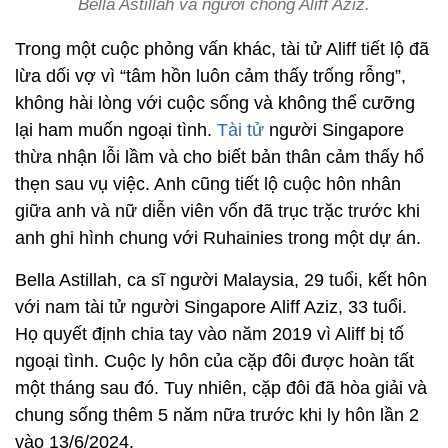
Bella Astillah và người chồng Aliff Aziz.
Trong một cuộc phỏng vấn khác, tài tử Aliff tiết lộ đã
lừa dối vợ vì “tâm hồn luôn cảm thấy trống rỗng”,
không hài lòng với cuộc sống và không thể cưỡng
lại ham muốn ngoại tình.
Tài tử
người Singapore
thừa nhận lỗi lầm và cho biết bản thân cảm thấy hổ
thẹn sau vụ việc. Anh cũng tiết lộ cuộc hôn nhân
giữa anh và nữ diễn viên vốn đã trục trặc trước khi
anh ghi hình chung với Ruhainies trong một dự án.
Bella Astillah, ca sĩ người Malaysia, 29 tuổi, kết hôn
với nam tài tử người Singapore Aliff Aziz, 33 tuổi.
Họ quyết định chia tay vào năm 2019 vì Aliff bị tố
ngoại tình. Cuộc ly hôn của cặp đôi được hoàn tất
một tháng sau đó. Tuy nhiên, cặp đôi đã hòa giải và
chung sống thêm 5 năm nữa trước khi ly hôn lần 2
vào 13/6/2024.