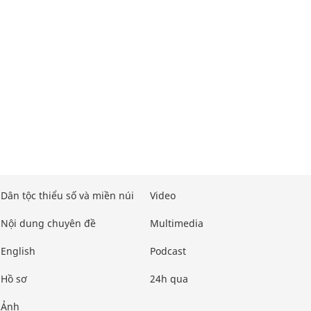
Dân tộc thiểu số và miền núi
Video
Nội dung chuyên đề
Multimedia
English
Podcast
Hồ sơ
24h qua
Ảnh