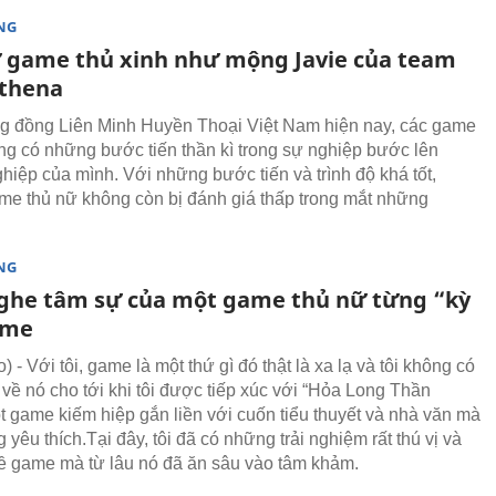
NG
̃ game thủ xinh như mộng Javie của team
thena
g đồng Liên Minh Huyền Thoại Việt Nam hiện nay, các game
ng có những bước tiến thần kì trong sự nghiệp bước lên
hiệp của mình. Với những bước tiến và trình độ khá tốt,
e thủ nữ không còn bị đánh giá thấp trong mắt những
NG
ghe tâm sự của một game thủ nữ từng “kỳ
ame
- Với tôi, game là một thứ gì đó thật là xa lạ và tôi không có
 về nó cho tới khi tôi được tiếp xúc với “Hỏa Long Thần
t game kiếm hiệp gắn liền với cuốn tiểu thuyết và nhà văn mà
g yêu thích.Tại đây, tôi đã có những trải nghiệm rất thú vị và
về game mà từ lâu nó đã ăn sâu vào tâm khảm.