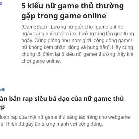
5 kiểu nữ game thủ thường
gặp trong game online
(GameSao) - Lượng nữ giới chơi game online
ngày càng nhiều và có xu hướng tăng lên qua từng
ngày. Cũng giống như nam giới, cộng đồng gamer
nữ không kém phần “đông và hung hãn”. Hãy cùng
chúng tôi điểm lại 5 kiểu nữ gamer thường thấy khi
chơi game online.
NG
n bắn rap siêu bá đạo của nữ game thủ
̣p
đoạn rap của một nữ game thủ sáng tác riêng cho webgame
á Thiên đã gây ấn tượng mạnh với cộng đồng.