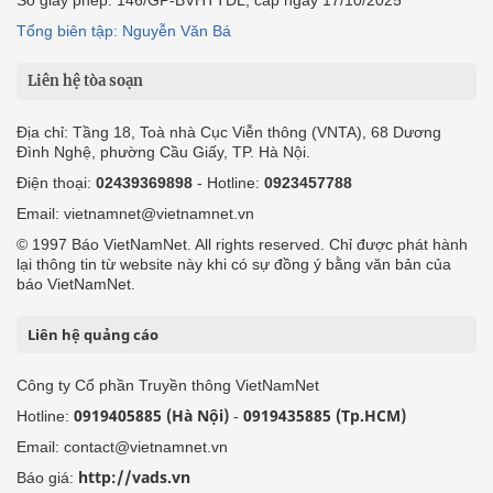
Số giấy phép: 146/GP-BVHTTDL, cấp ngày 17/10/2025
Tổng biên tập: Nguyễn Văn Bá
Liên hệ tòa soạn
Địa chỉ: Tầng 18, Toà nhà Cục Viễn thông (VNTA), 68 Dương
Đình Nghệ, phường Cầu Giấy, TP. Hà Nội.
Điện thoại:
02439369898
- Hotline:
0923457788
Email: vietnamnet@vietnamnet.vn
© 1997 Báo VietNamNet. All rights reserved. Chỉ được phát hành
lại thông tin từ website này khi có sự đồng ý bằng văn bản của
báo VietNamNet.
Liên hệ quảng cáo
Công ty Cổ phần Truyền thông VietNamNet
0919405885 (Hà Nội)
0919435885 (Tp.HCM)
Hotline:
-
Email: contact@vietnamnet.vn
http://vads.vn
Báo giá: