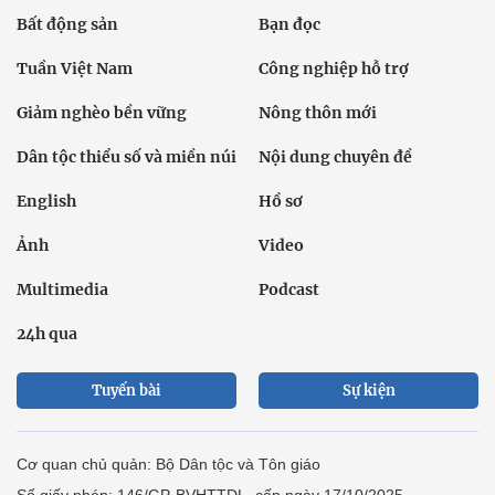
Bất động sản
Bạn đọc
Tuần Việt Nam
Công nghiệp hỗ trợ
Giảm nghèo bền vững
Nông thôn mới
Dân tộc thiểu số và miền núi
Nội dung chuyên đề
English
Hồ sơ
Ảnh
Video
Multimedia
Podcast
24h qua
Tuyến bài
Sự kiện
Cơ quan chủ quản: Bộ Dân tộc và Tôn giáo