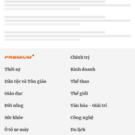
Chính trị
Thời sự
Kinh doanh
Dân tộc và Tôn giáo
Thể thao
Giáo dục
Thế giới
Đời sống
Văn hóa - Giải trí
Sức khỏe
Công nghệ
Ô tô xe máy
Du lịch