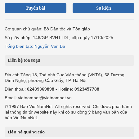
Tuyến bài
Sự kiện
Cơ quan chủ quản: Bộ Dân tộc và Tôn giáo
Số giấy phép: 146/GP-BVHTTDL, cấp ngày 17/10/2025
Tổng biên tập: Nguyễn Văn Bá
Liên hệ tòa soạn
Địa chỉ: Tầng 18, Toà nhà Cục Viễn thông (VNTA), 68 Dương
Đình Nghệ, phường Cầu Giấy, TP. Hà Nội.
Điện thoại:
02439369898
- Hotline:
0923457788
Email: vietnamnet@vietnamnet.vn
© 1997 Báo VietNamNet. All rights reserved. Chỉ được phát hành
lại thông tin từ website này khi có sự đồng ý bằng văn bản của
báo VietNamNet.
Liên hệ quảng cáo