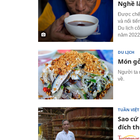
Nghề l
Được chế
và nổi ti
Du lịch cô
năm 2022
DU LỊCH
Món gỏ
Người ta 
về.
TUẦN VIỆ
Sao cứ
đích th