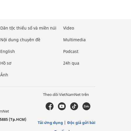
Dân tộc thiểu số và miền núi
Video
Nội dung chuyên đề
Multimedia
English
Podcast
Hồ sơ
24h qua
Ảnh
Theo dõi VietNamNet trên
amNet
5885 (Tp.HCM)
Tải ứng dụng
Độc giả gửi bài