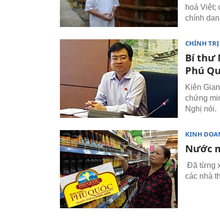
hoá Việt;
chính dan
CHÍNH TRỊ
Bí thư
Phú Q
Kiên Gia
chứng min
Nghị nói.
KINH DOA
Nước m
Đã từng x
các nhà 