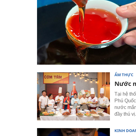
ẨM THỰC
Nước m
Tại hệ t
Phú Quốc,
nước mắm 
đầy thú vị
KINH DOA