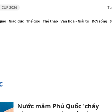
 CUP 2026
Tu
giáo
Giáo dục
Thế giới
Thể thao
Văn hóa - Giải trí
Đời sống
S
c
Nước mắm Phú Quốc ‘cháy