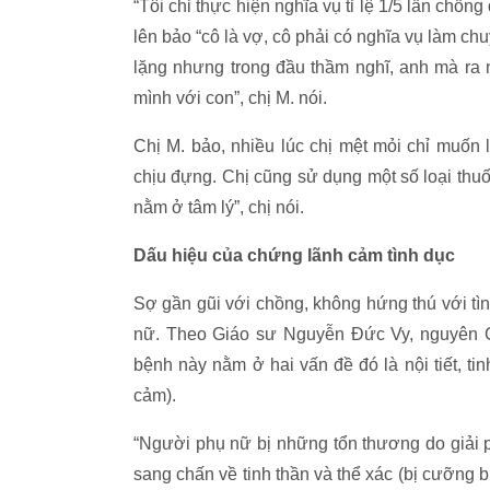
“Tôi chỉ thực hiện nghĩa vụ tỉ lệ 1/5 lần chồn
lên bảo “cô là vợ, cô phải có nghĩa vụ làm chuy
lặng nhưng trong đầu thầm nghĩ, anh mà ra n
mình với con”, chị M. nói.
Chị M. bảo, nhiều lúc chị mệt mỏi chỉ muốn
chịu đựng. Chị cũng sử dụng một số loại thuốc
nằm ở tâm lý”, chị nói.
Dấu hiệu của chứng lãnh cảm tình dục
Sợ gần gũi với chồng, không hứng thú với tì
nữ. Theo Giáo sư Nguyễn Đức Vy, nguyên C
bệnh này nằm ở hai vấn đề đó là nội tiết, tin
cảm).
“Người phụ nữ bị những tổn thương do giải p
sang chấn về tinh thần và thể xác (bị cưỡng 