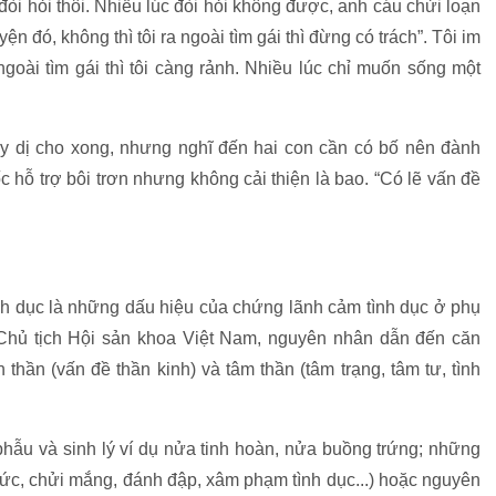
g đòi hỏi thôi. Nhiều lúc đòi hỏi không được, anh cáu chửi loạn
ện đó, không thì tôi ra ngoài tìm gái thì đừng có trách”. Tôi im
goài tìm gái thì tôi càng rảnh. Nhiều lúc chỉ muốn sống một
 ly dị cho xong, nhưng nghĩ đến hai con cần có bố nên đành
 hỗ trợ bôi trơn nhưng không cải thiện là bao. “Có lẽ vấn đề
nh dục là những dấu hiệu của chứng lãnh cảm tình dục ở phụ
hủ tịch Hội sản khoa Việt Nam, nguyên nhân dẫn đến căn
h thần (vấn đề thần kinh) và tâm thần (tâm trạng, tâm tư, tình
hẫu và sinh lý ví dụ nửa tinh hoàn, nửa buồng trứng; những
bức, chửi mắng, đánh đập, xâm phạm tình dục...) hoặc nguyên