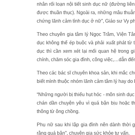
nhân rối loạn nội tiết sinh dục nữ (đường li
được thuần thục). Ngoài ra, những mâu thuẫn
chứng lãnh cảm tình dục ở nữ”, Giáo sư Vy ph
Theo chuyên gia tâm lý Ngọc Trâm, Viện Tâm
dục không thể ép buộc và phải xuất phát từ 
dục thì cần xem xét lại mối quan hệ trong g
chính, chăm sóc gia đình, công việc,…dẫn đến
Theo các bác sĩ chuyên khoa sản, khi mắc c
biết mình thuộc nhóm lãnh cảm tâm lý hay do 
“Những người bị thiếu hụt hóc - môn sinh dục
chán dần chuyện yêu vì quá bận bịu hoặc th
thông từ ông chồng.
Phụ nữ sau khi lập gia đình nên dành thời 
rằng quá bận”, chuyên gia sức khỏe tư vấn.