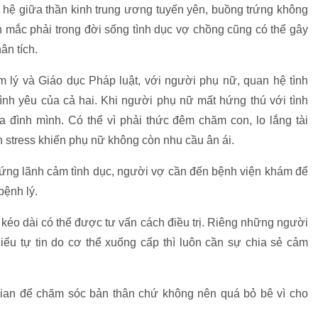
ên hệ giữa thần kinh trung ương tuyến yên, buồng trứng không
 mắc phải trong đời sống tình dục vợ chồng cũng có thể gây
ân tích.
 lý và Giáo dục Pháp luật, với người phụ nữ, quan hệ tình
tình yêu của cả hai. Khi người phụ nữ mất hứng thú với tình
ia đình mình. Có thể vì phải thức đêm chăm con, lo lắng tài
 stress khiến phụ nữ không còn nhu cầu ân ái.
hứng lãnh cảm tình dục, người vợ cần đến bệnh viện khám để
bệnh lý.
 kéo dài có thể được tư vấn cách điều trị. Riêng những người
iếu tự tin do cơ thể xuống cấp thì luôn cần sự chia sẻ cảm
gian để chăm sóc bản thân chứ không nên quá bỏ bê vì cho