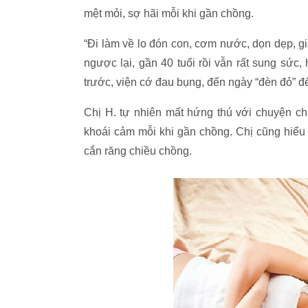
mệt mỏi, sợ hãi mỗi khi gần chồng.
“Đi làm về lo đón con, cơm nước, dọn dẹp, giặ
ngược lại, gần 40 tuổi rồi vẫn rất sung sứ
trước, viện cớ đau bụng, đến ngày “đèn đỏ” để 
Chị H. tự nhiên mất hứng thú với chuyện ch
khoái cảm mỗi khi gần chồng. Chị cũng hiểu 
cắn răng chiều chồng.