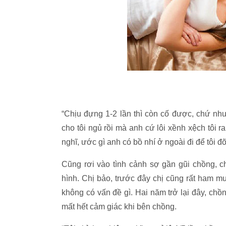
“Chịu đựng 1-2 lần thì còn cố được, chứ như
cho tôi ngủ rồi mà anh cứ lôi xềnh xệch tôi r
nghĩ, ước gì anh có bồ nhí ở ngoài đi để tôi đỡ
Cũng rơi vào tình cảnh sợ gần gũi chồng, c
hình. Chị bảo, trước đây chị cũng rất ham 
không có vấn đề gì. Hai năm trở lại đây, chồ
mất hết cảm giác khi bên chồng.