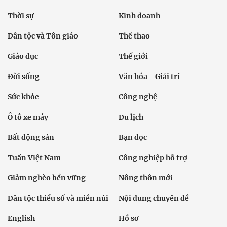
Thời sự
Kinh doanh
Dân tộc và Tôn giáo
Thể thao
Giáo dục
Thế giới
Đời sống
Văn hóa - Giải trí
Sức khỏe
Công nghệ
Ô tô xe máy
Du lịch
Bất động sản
Bạn đọc
Tuần Việt Nam
Công nghiệp hỗ trợ
Giảm nghèo bền vững
Nông thôn mới
Dân tộc thiểu số và miền núi
Nội dung chuyên đề
English
Hồ sơ