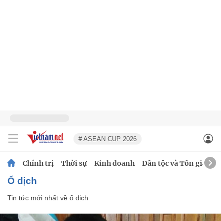
# ASEAN CUP 2026
Chính trị
Thời sự
Kinh doanh
Dân tộc và Tôn giáo
ổ dịch
Tin tức mới nhất về
ổ dịch