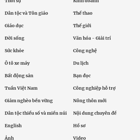
Thời sự
Kinh doanh
Dân tộc và Tôn giáo
Thể thao
Giáo dục
Thế giới
Đời sống
Văn hóa - Giải trí
Sức khỏe
Công nghệ
Ô tô xe máy
Du lịch
Bất động sản
Bạn đọc
Tuần Việt Nam
Công nghiệp hỗ trợ
Giảm nghèo bền vững
Nông thôn mới
Dân tộc thiểu số và miền núi
Nội dung chuyên đề
English
Hồ sơ
Ảnh
Video