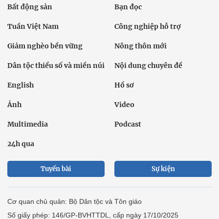
Bất động sản
Bạn đọc
Tuần Việt Nam
Công nghiệp hỗ trợ
Giảm nghèo bền vững
Nông thôn mới
Dân tộc thiểu số và miền núi
Nội dung chuyên đề
English
Hồ sơ
Ảnh
Video
Multimedia
Podcast
24h qua
Tuyến bài
Sự kiện
Cơ quan chủ quản: Bộ Dân tộc và Tôn giáo
Số giấy phép: 146/GP-BVHTTDL, cấp ngày 17/10/2025