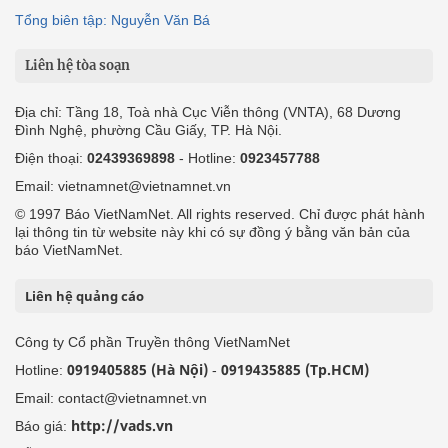
Tổng biên tập: Nguyễn Văn Bá
Liên hệ tòa soạn
Địa chỉ: Tầng 18, Toà nhà Cục Viễn thông (VNTA), 68 Dương
Đình Nghệ, phường Cầu Giấy, TP. Hà Nội.
Điện thoại:
02439369898
- Hotline:
0923457788
Email: vietnamnet@vietnamnet.vn
© 1997 Báo VietNamNet. All rights reserved. Chỉ được phát hành
lại thông tin từ website này khi có sự đồng ý bằng văn bản của
báo VietNamNet.
Liên hệ quảng cáo
Công ty Cổ phần Truyền thông VietNamNet
0919405885 (Hà Nội)
0919435885 (Tp.HCM)
Hotline:
-
Email: contact@vietnamnet.vn
http://vads.vn
Báo giá: