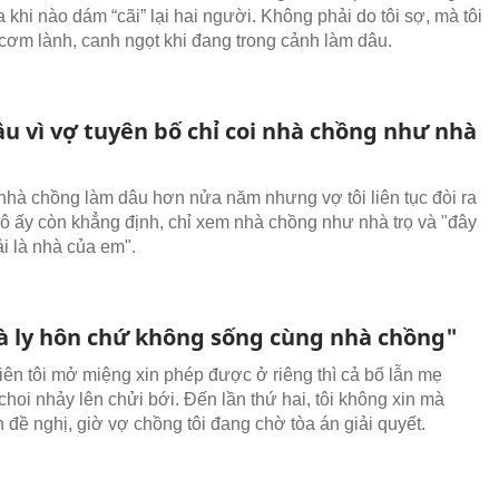
 khi nào dám “cãi” lại hai người. Không phải do tôi sợ, mà tôi
cơm lành, canh ngọt khi đang trong cảnh làm dâu.
ầu vì vợ tuyên bố chỉ coi nhà chồng như nhà
nhà chồng làm dâu hơn nửa năm nhưng vợ tôi liên tục đòi ra
Cô ấy còn khẳng định, chỉ xem nhà chồng như nhà trọ và "đây
i là nhà của em".
hà ly hôn chứ không sống cùng nhà chồng"
iên tôi mở miệng xin phép được ở riêng thì cả bố lẫn mẹ
choi nhảy lên chửi bới. Đến lần thứ hai, tôi không xin mà
 đề nghị, giờ vợ chồng tôi đang chờ tòa án giải quyết.