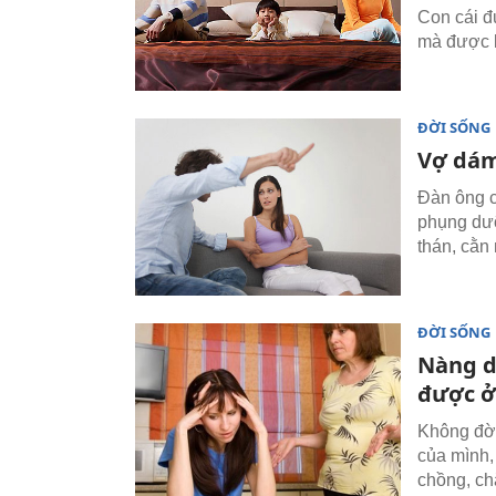
Con cái đ
mà được ba
ĐỜI SỐNG
Vợ dám 
Đàn ông c
phụng dưỡ
thán, cằn 
ĐỜI SỐNG
Nàng d
được ở
Không đời
của mình,
chồng, ch