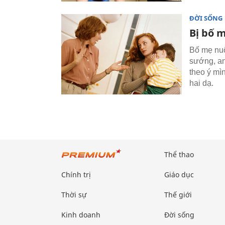
ĐỜI SỐNG
Bị bố 
Bố mẹ nuô
sướng, an
theo ý mì
hai dạ.
Thể thao
Chính trị
Giáo dục
Thời sự
Thế giới
Kinh doanh
Đời sống