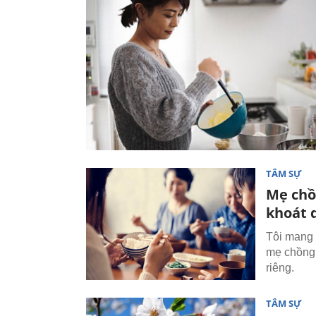
TÂM SỰ
Mẹ chồ
khoát 
Tôi mang 
mẹ chồng l
riêng.
TÂM SỰ