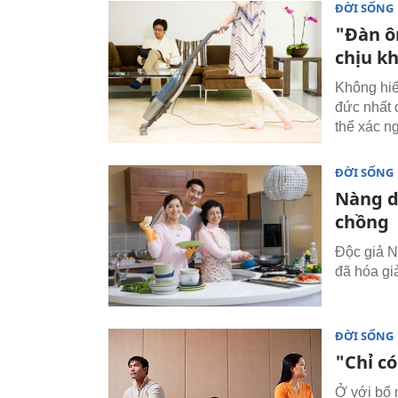
ĐỜI SỐNG
"Đàn ô
chịu k
Không hiể
đức nhất đ
thể xác n
ĐỜI SỐNG
Nàng d
chồng
Độc giả N
đã hóa gi
ĐỜI SỐNG
"Chỉ có
Ở với bố 