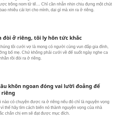
ược trông nom tử tế… Chỉ cần nhẫn nhịn chịu đựng một chút
o nhiêu cái lợi cho mình, dại gì mà xin ra ở riêng.
đòi ở riêng, tôi ly hôn tức khắc
húng tôi cưới vợ là mong có người cùng vun đắp gia đình,
ng bố mẹ. Chứ không phải cưới về để suốt ngày nghe ca
nhằn rồi đòi ra ở riêng.
âu khôn ngoan đóng vai lười đoảng để
 riêng
 nào có chuyện được ra ở riêng nếu đó chỉ là nguyện vọng
 vì thế hãy tìm cách biến nó thành nguyện vọng của nhà
ắc chắn chị em sẽ đạt được mục đích.