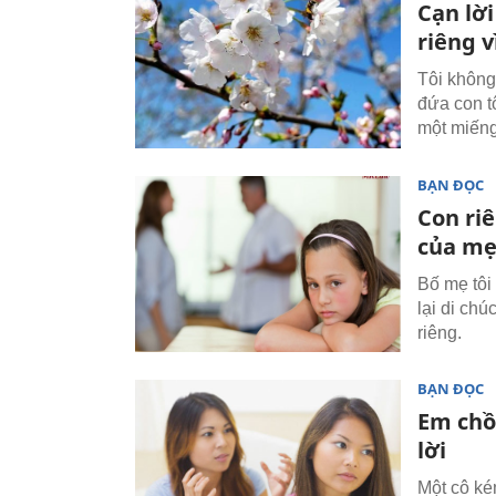
Cạn lời
riêng v
Tôi không 
đứa con t
một miếng
BẠN ĐỌC
Con ri
của mẹ
Bố mẹ tôi
lại di chú
riêng.
BẠN ĐỌC
Em chồ
lời
Một cô ké