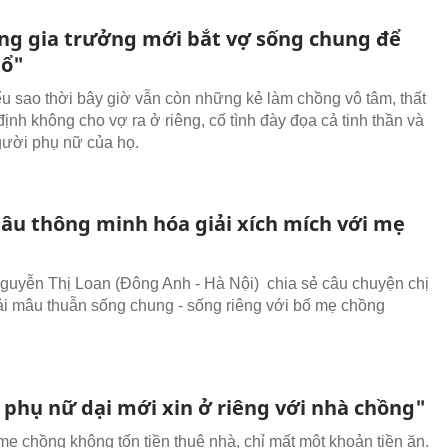
ng gia trưởng mới bắt vợ sống chung để
hổ"
u sao thời bây giờ vẫn còn những kẻ làm chồng vô tâm, thất
ịnh không cho vợ ra ở riêng, cố tình đày đọa cả tinh thần và
gười phụ nữ của họ.
âu thông minh hóa giải xích mích với mẹ
guyễn Thị Loan (Đông Anh - Hà Nội) chia sẻ câu chuyện chị
ải mâu thuẫn sống chung - sống riêng với bố mẹ chồng
 phụ nữ dại mới xin ở riêng với nhà chồng"
mẹ chồng không tốn tiền thuê nhà, chỉ mất một khoản tiền ăn.