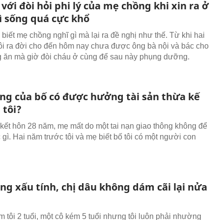
 với đòi hỏi phi lý của mẹ chồng khi xin ra ở
ì sống quá cực khổ
biết mẹ chồng nghĩ gì mà lại ra đề nghị như thế. Từ khi hai
ôi ra đời cho đến hôm nay chưa được ông bà nội và bác cho
 ăn mà giờ đòi cháu ở cùng để sau này phụng dưỡng.
êng của bố có được hưởng tài sản thừa kế
 tôi?
 kết hôn 28 năm, mẹ mất do một tai nạn giao thông không để
c gì. Hai năm trước tôi và mẹ biết bố tôi có một người con
ng xấu tính, chị dâu không dám cãi lại nửa
m tôi 2 tuổi, một cô kém 5 tuổi nhưng tôi luôn phải nhường