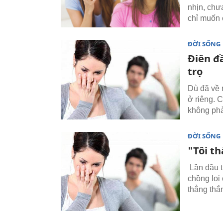
nhịn, chưa
chỉ muốn 
ĐỜI SỐNG
Điên đ
trọ
Dù đã về 
ở riêng. 
không phả
ĐỜI SỐNG
"Tôi t
Lần đầu t
chồng loi 
thẳng thắn