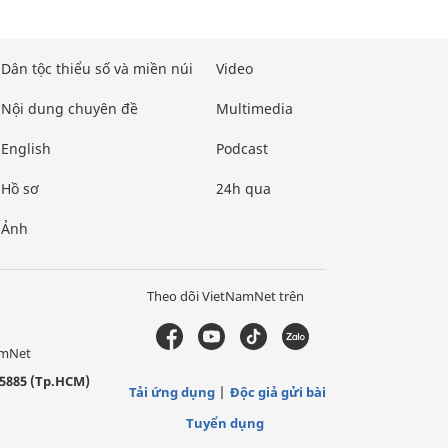
Dân tộc thiểu số và miền núi
Video
Nội dung chuyên đề
Multimedia
English
Podcast
Hồ sơ
24h qua
Ảnh
Theo dõi VietNamNet trên
amNet
5885 (Tp.HCM)
Tải ứng dụng
Độc giả gửi bài
Tuyển dụng