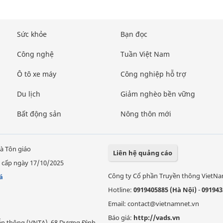
Sức khỏe
Bạn đọc
Công nghệ
Tuần Việt Nam
Ô tô xe máy
Công nghiệp hỗ trợ
Du lịch
Giảm nghèo bền vững
Bất động sản
Nông thôn mới
à Tôn giáo
Liên hệ quảng cáo
 cấp ngày 17/10/2025
Công ty Cổ phần Truyền thông VietN
á
Hotline:
0919405885 (Hà Nội)
-
091943
Email: contact@vietnamnet.vn
Báo giá:
http://vads.vn
Viễn thông (VNTA), 68 Dương Đình