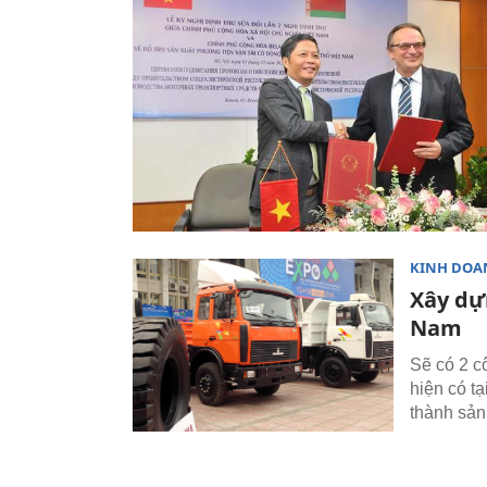
KINH DOA
Xây dựn
Nam
Sẽ có 2 cô
hiện có tạ
thành sản