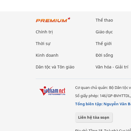
Thể thao
Chính trị
Giáo dục
Thời sự
Thế giới
Kinh doanh
Đời sống
Dân tộc và Tôn giáo
Văn hóa - Giải trí
Cơ quan chủ quản: Bộ Dân tộc v
Số giấy phép: 146/GP-BVHTTDL,
Tổng biên tập: Nguyễn Văn B
Liên hệ tòa soạn
Địa chỉ: Tầng 18, Toà nhà Cục 