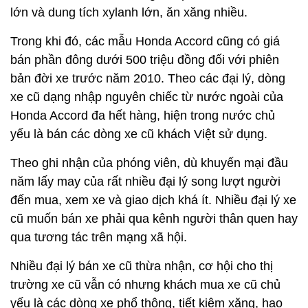
Theo ghi nhận của phóng viên, dù khuyến mại đầu
năm lấy may của rất nhiều đại lý song lượt người
đến mua, xem xe và giao dịch khá ít. Nhiều đại lý xe
cũ muốn bán xe phải qua kênh người thân quen hay
qua tương tác trên mạng xã hội.
Nhiều đại lý bán xe cũ thừa nhận, cơ hội cho thị
trường xe cũ vẫn có nhưng khách mua xe cũ chủ
yếu là các dòng xe phổ thông, tiết kiệm xăng, hao
mòn thấp và thay đồ dễ. Các dòng xe cao cấp, bản
xe sang dù có bán rẻ nhưng vẫn không hút khách
bởi tâm lý người mua sợ thay thế đồ khó khăn và
rước nợ vào thân.
Ông Giang, chủ xe cũ tại phố Nguyễn Văn Huyên
thừa nhận: Đầu năm, phải qua rằm tháng Giêng (15