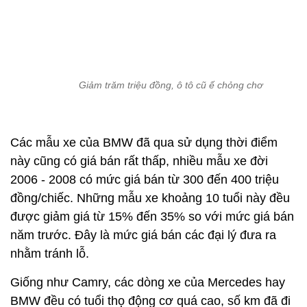
Các mẫu xe của BMW đã qua sử dụng thời điểm
này cũng có giá bán rất thấp, nhiều mẫu xe đời
2006 - 2008 có mức giá bán từ 300 đến 400 triệu
đồng/chiếc. Những mẫu xe khoảng 10 tuổi này đều
được giảm giá từ 15% đến 35% so với mức giá bán
năm trước. Đây là mức giá bán các đại lý đưa ra
nhằm tránh lỗ.
Giống như Camry, các dòng xe của Mercedes hay
BMW đều có tuổi thọ động cơ quá cao, số km đã đi
lớn và dung tích xylanh lớn, ăn xăng nhiều.
Trong khi đó, các mẫu Honda Accord cũng có giá
bán phần đông dưới 500 triệu đồng đối với phiên
bản đời xe trước năm 2010. Theo các đại lý, dòng
xe cũ dạng nhập nguyên chiếc từ nước ngoài của
Honda Accord đa hết hàng, hiện trong nước chủ
yếu là bán các dòng xe cũ khách Việt sử dụng.