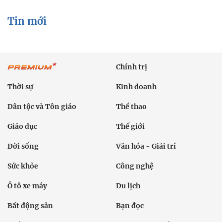
Dân tộc và Tôn giáo
Thể thao
Giáo dục
Thế giới
Đời sống
Văn hóa - Giải trí
Sức khỏe
Công nghệ
Ô tô xe máy
Du lịch
Bất động sản
Bạn đọc
Tuần Việt Nam
Công nghiệp hỗ trợ
Giảm nghèo bền vững
Nông thôn mới
Dân tộc thiểu số và miền núi
Nội dung chuyên đề
English
Hồ sơ
Ảnh
Video