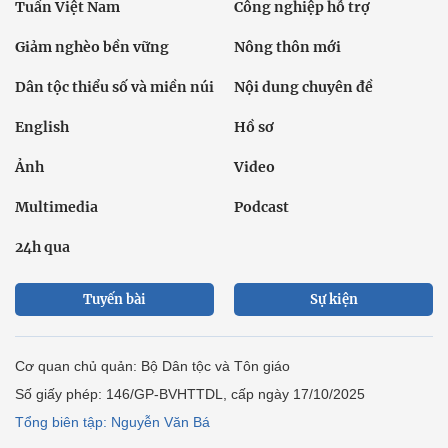
Multimedia
Podcast
24h qua
Tuyến bài
Sự kiện
Cơ quan chủ quản: Bộ Dân tộc và Tôn giáo
Số giấy phép: 146/GP-BVHTTDL, cấp ngày 17/10/2025
Tổng biên tập: Nguyễn Văn Bá
Liên hệ tòa soạn
Địa chỉ: Tầng 18, Toà nhà Cục Viễn thông (VNTA), 68 Dương
Đình Nghệ, phường Cầu Giấy, TP. Hà Nội.
Điện thoại:
02439369898
- Hotline:
0923457788
Email: vietnamnet@vietnamnet.vn
© 1997 Báo VietNamNet. All rights reserved. Chỉ được phát hành
lại thông tin từ website này khi có sự đồng ý bằng văn bản của