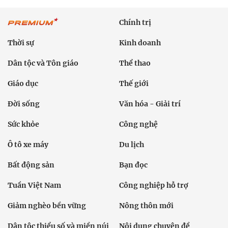
Chính trị
Thời sự
Kinh doanh
Dân tộc và Tôn giáo
Thể thao
Giáo dục
Thế giới
Đời sống
Văn hóa - Giải trí
Sức khỏe
Công nghệ
Ô tô xe máy
Du lịch
Bất động sản
Bạn đọc
Tuần Việt Nam
Công nghiệp hỗ trợ
Giảm nghèo bền vững
Nông thôn mới
Dân tộc thiểu số và miền núi
Nội dung chuyên đề