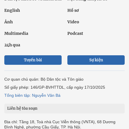
English
Hồ sơ
Ảnh
Video
Multimedia
Podcast
24h qua
Tuyến bài
Sự kiện
Cơ quan chủ quản: Bộ Dân tộc và Tôn giáo
Số giấy phép: 146/GP-BVHTTDL, cấp ngày 17/10/2025
Tổng biên tập: Nguyễn Văn Bá
Liên hệ tòa soạn
Địa chỉ: Tầng 18, Toà nhà Cục Viễn thông (VNTA), 68 Dương
Đình Nghệ, phường Cầu Giấy, TP. Hà Nội.