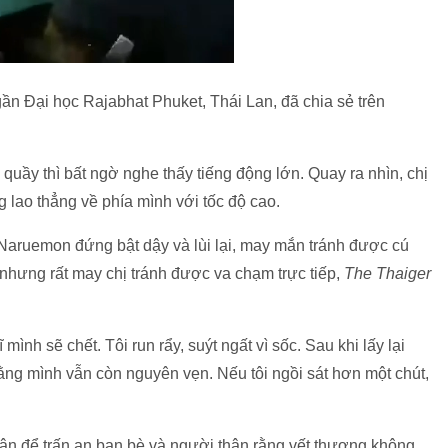
n Đại học Rajabhat Phuket, Thái Lan, đã chia sẻ trên
i quầy thì bất ngờ nghe thấy tiếng động lớn. Quay ra nhìn, chị
 lao thẳng về phía mình với tốc độ cao.
 Naruemon đứng bật dậy và lùi lại, may mắn tránh được cú
nhưng rất may chị tránh được va chạm trực tiếp,
T
he Thaiger
mình sẽ chết. Tôi run rẩy, suýt ngất vì sốc. Sau khi lấy lại
 rằng mình vẫn còn nguyên vẹn. Nếu tôi ngồi sát hơn một chút,
ân để trấn an bạn bè và người thân rằng vết thương không