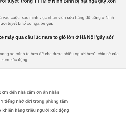
ời tuyết' trong TTTM ở Ninh Bình bị bật ngã gây xôn
 vào cuộc, xác minh việc nhân viên cửa hàng đồ uống ở Ninh
ời tuyết bị tố xô ngã bé gái.
xe máy qua cầu lúc mưa to gió lớn ở Hà Nội ‘gây sốt’
ỉ mong xe mình to hơn để che được nhiều người hơn”, chia sẻ của
ời xem xúc động.
800km đến nhà cảm ơn ân nhân
n 1 tiếng nhớ đời trong phòng tắm
 do khiến hàng triệu người xúc động