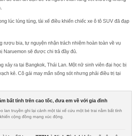
.
ong lúc lúng túng, tài xế điều khiển chiếc xe ô tô SUV đã đạp
g rượu bia, tự nguyện nhận trách nhiệm hoàn toàn về vụ
chị Naruemon sẽ được chi trả đầy đủ.
g xảy ra tại Bangkok, Thái Lan. Một nữ sinh viên đại học bị
ch kẻ. Cô gái may mắn sống sót nhưng phải điều trị tại
ằm bất tỉnh trên cao tốc, đưa em về với gia đình
lan truyền ghi lại cảnh một tài xế cứu một bé trai nằm bất tỉnh
 khiến cộng đồng mạng xúc động.