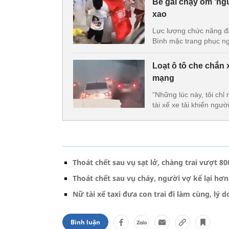
Bé gái chạy ôm 'ngư
xao
Lực lượng chức năng đã
Bình mặc trang phục ngư
Loạt ô tô che chắn 
mạng
“Những lúc này, tôi ch
tài xế xe tải khiến ngư
Thoát chết sau vụ sạt lở, chàng trai vượt 
Thoát chết sau vụ cháy, người vợ kể lại hơ
Nữ tài xế taxi đưa con trai đi làm cùng, lý
Bình luận