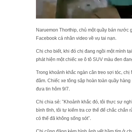
Naruemon Thorthip, chủ một quầy bán nước gầ
Facebook cá nhân video về vụ tai nạn.
Chị cho biết, khi đó chị đang ngồi một mình tạ
phát hiện một chiếc xe ô tô SUV màu đen đang
Trong khoảnh khắc ngàn cân treo sợi tóc, chị
đâm. Chiếc xe tông sập hoàn toàn quầy hàng 
đưa tin hôm 9/7.
Chị chia sẻ: "Khoảnh khắc đó, tôi thực sự nghĩ 
bình tĩnh, tôi tự kiểm tra cơ thể để chắc chắn
có thể đã không sống sót".
Chị cũng đăng kèm hình ảnh vết bầm tím ở ch