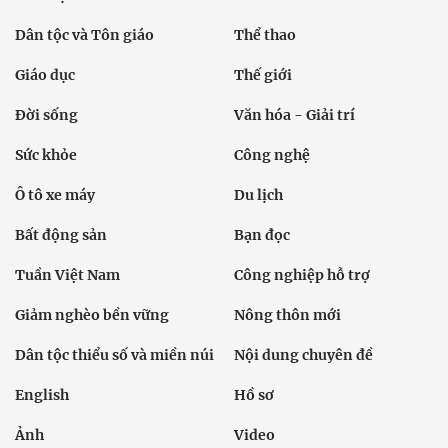
Dân tộc và Tôn giáo
Thể thao
Giáo dục
Thế giới
Đời sống
Văn hóa - Giải trí
Sức khỏe
Công nghệ
Ô tô xe máy
Du lịch
Bất động sản
Bạn đọc
Tuần Việt Nam
Công nghiệp hỗ trợ
Giảm nghèo bền vững
Nông thôn mới
Dân tộc thiểu số và miền núi
Nội dung chuyên đề
English
Hồ sơ
Ảnh
Video